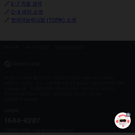
🔗
E-7 직종 검색
🔗
D-4 비자 소개
🔗
한국어능력시험 (TOPIK) 소개
회사소개
서비스이용약관
개인이용처리방침
회사명 : 주식회사 탤런트링크
사업자 등록번호 : 666-87-03360
대표이사 : 탁경만
주소 : 서울특별시 종로구 종로 6, 서울창조경제혁신센터
S.village 5층
직업정보 제공 사업 신고 번호 : J1500020240012
개인정보보호책임자 : 탁경만
통신판매업 신고번호 : 2024-
인천연수구-4248호
고객센터
1544-6287
고객센터 이메일 : help@talent-link.co.kr