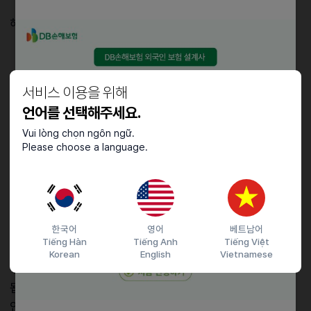
• 특정활동 (E-7-1, E-7-2) 자격의 77개 직종 분야
해당자
• 국내 본사 인턴십 참여 예정자
2. 산학협력 대상 재학생
서비스 이용을 위해
• 해외 진출 한국 기업이 현지 대학과 산학협력을
언어를 선택해주세요.
통해 후원·양성하는 인재
Vui lòng chọn ngôn ngữ.
• 만 29세 이하 청년
Please choose a language.
• 학사과정 3학년 이상, 재학중인 학생 (석사, 박사
과정 포함)
• TOPIK 2급 이상
한국어
영어
베트남어
📋
비자 정보 : D-4-2K
Tiếng Hàn
Tiếng Anh
Tiếng Việt
Korean
English
Vietnamese
K-Trainee 프로그램 참여자는
D-4-2K 비자
를 발급받게
됩니다. 이는 일반연수(D-4) 비자 중 하나로, 기업 맞춤형
인턴십을 위해 신설된 비자 유형입니다.