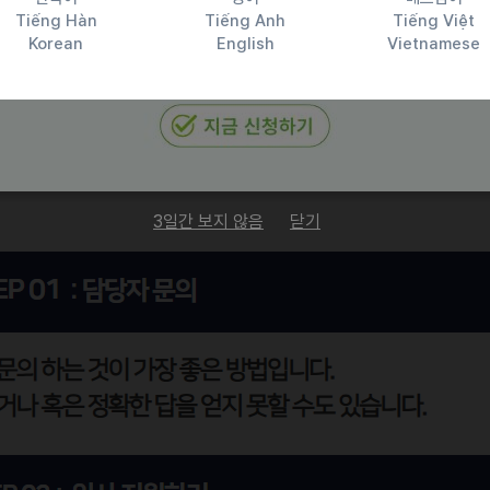
Tiếng Hàn
Tiếng Anh
Tiếng Việt
Korean
English
Vietnamese
3일간 보지 않음
닫기