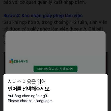
báo với cơ quan quản lý xuất nhập cảnh.
Bước 4: Xác nhận giấy phép làm việc
Sau khi nộp hồ sơ, trong khoảng 1–2 tuần, sinh viên
sẽ được cấp giấy phép làm việc theo giờ. Chỉ bắt
đầu cho làm việc sau khi đã xác nhận giấy phép
được cấp.
서비스 이용을 위해
언어를 선택해주세요.
Vui lòng chọn ngôn ngữ.
Please choose a language.