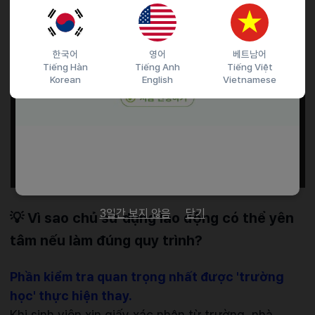
한국어
영어
베트남어
Tiếng Hàn
Tiếng Anh
Tiếng Việt
Korean
English
Vietnamese
3일간 보지 않음
닫기
💡 Vì sao chủ sử dụng lao động có thể yên
tâm nếu làm đúng quy trình?
Phần kiểm tra quan trọng nhất được 'trường
học' thực hiện thay.
Khi sinh viên xin giấy xác nhận từ trường, nhà