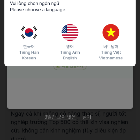
động chuyên môn:
Vui lòng chọn ngôn ngữ.
Please choose a language.
① D-10-1 (tìm việc thông thường)
Tự động được cộng 20 điểm khi xét theo hệ
thống tính điểm, giúp việc đạt điều kiện dễ
hơn.
한국어
영어
베트남어
Tiếng Hàn
Tiếng Anh
Tiếng Việt
Korean
English
Vietnamese
② D-10-3 (thực tập công nghệ cao)
Đủ điều kiện nộp visa thực tập trong các lĩnh
vực công nghệ cao do Hàn Quốc chỉ định như
AI, bán dẫn, công nghệ sinh học…
③ E-3 (visa nghiên cứu)
Ngay cả khi không có bằng thạc sĩ, người tốt
3일간 보지 않음
닫기
nghiệp trường Top 500 có thể xin visa nghiên
cứu không cần kinh nghiệm (tùy điều kiện áp
dụng).