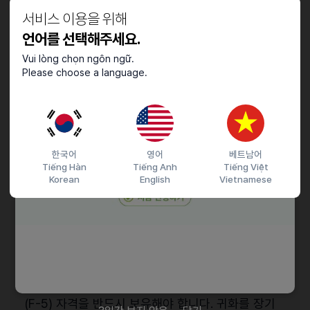
📍
이사·변경 신고
서비스 이용을 위해
언어를 선택해주세요.
Q. 이사를 하면 따로 신고해야 하나요?
Vui lòng chọn ngôn ngữ.
Please choose a language.
등록외국인은 전입한 날로부터 15일 이내(F-4
재외동포는 14일 이내)에 관할 출입국·외국인관서
또는 시·군·구청, 주민센터에 체류지 변경 신고를 해야
합니다. 가족들도 개별적으로 신고하셔야 합니다.
한국어
영어
베트남어
Tiếng Hàn
Tiếng Anh
Tiếng Việt
💼
영주·귀화·국적
Korean
English
Vietnamese
Q. 귀화 신청을 하려면 반드시 영주자격이 있어야
하나요?
2018년 12월 20일부터 일반귀화를 신청하려면 영주
(F-5) 자격을 반드시 보유해야 합니다. 귀화를 장기