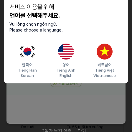
서비스 이용을 위해
đại học
nằm ngoài vùng thủ đô Seoul
언어를 선택해주세요.
Thời gian
Đang theo học từ
1 năm trở lên
Vui lòng chọn ngôn ngữ.
đã học
Please choose a language.
Số học kỳ
Còn
ít nhất 2 học kỳ
còn lại
Hồ sơ
Không vi phạm pháp luật trong thời gian lưu trú
pháp lý
tại Hàn Quốc
한국어
영어
베트남어
Tiếng Hàn
Tiếng Anh
Tiếng Việt
※ Du học sinh đang giữ visa D-4 (Học tiếng) hoặc đang
Korean
English
Vietnamese
theo học tại trường đại học thuộc vùng thủ đô Seoul sẽ
không đủ điều kiện tham gia.
[Điều kiện của Bố Mẹ]
Hạng mục
Điều kiện
Độ tuổi
Từ 55 tuổi trở xuống
3일간 보지 않음
닫기