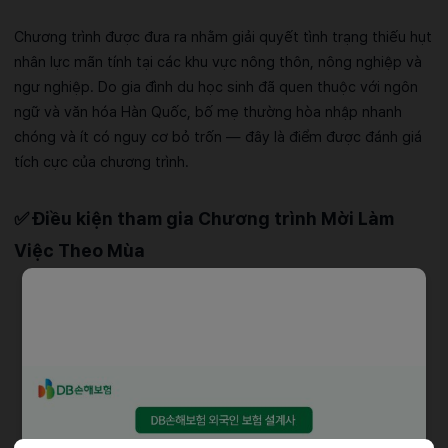
Chương trình được đưa ra nhằm giải quyết tình trạng thiếu hụt
nhân lực mãn tính tại các khu vực nông thôn, nông nghiệp và
ngư nghiệp. Do gia đình du học sinh đã quen thuộc với ngôn
ngữ và văn hóa Hàn Quốc, bố mẹ thường hòa nhập nhanh
chóng và ít có nguy cơ bỏ trốn — đây là điểm được đánh giá
tích cực của chương trình.
✅
Điều kiện tham gia Chương trình Mời Làm
Việc Theo Mùa
[Điều kiện của Du Học Sinh]
Hạng
mục
Điều kiện
Visa
Người giữ visa du học (D-2)
Trường
Trường đại học được chứng nhận quốc tế hóa,