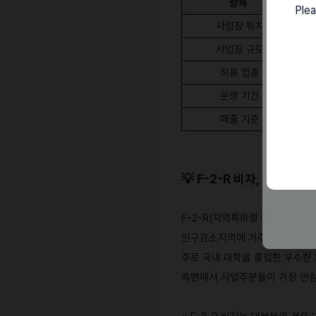
항목
Plea
사업장 위치
사업장 규모
허용 업종
운영 기간
매출 기준
💡
F-2-R 비자, 어떤 
F-2-R(지역특화형 우수인재) 
인구감소지역에 거주하며 취·창
주로 국내 대학을 졸업한 우수한
측면에서 사업주분들이 가장 안심