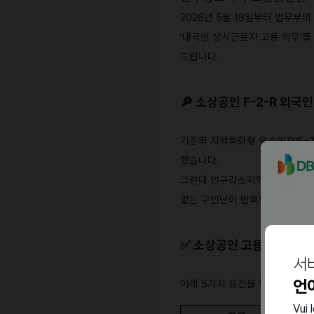
2026년 5월 18일부터 법무부
'내국인 상시근로자 고용 의무'를
드립니다.
🔎
소상공인 F-2-R 외국인
기존의 지역특화형 우수인재(F-2
했습니다.
그런데 인구감소지역은 한국인 지
없는 구인난이 반복되어 왔습니다
✅
소상공인 고용특례 적용 
서
언
아래 5가지 요건을 모두 충족해야
Vui 