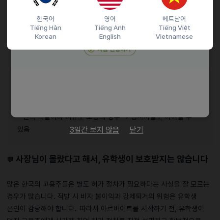
·
법률상 처벌 규정
한국어
영어
베트남어
Tiếng Hàn
Tiếng Anh
Tiếng Việt
최대 3천만 원의 벌금 또는 3년 이하의 징역
Korean
English
Vietnamese
※ 불법 고용 인원과 기간에 따라 처벌 수위 상이
·
현실적인 처벌 수준
1회 적발 및 소규모 고용인 경우, 대부분 형사처벌 대신
범칙금으로 종결
실질 부담은 100~200만 원 수준에 그치는 경우가 많음
반복 적발이나 대규모 고용의 경우 → 형사처벌로 이어질 수
있음
3일간 보지 않음
닫기
사장님이 몰랐다고 해서, 유학생이 보호받지는 않습니다
💬
많은 한국의 고용주들은 별도 허가 절차가 필요하다는 사실을 잘 모르는
경우가 많습니다. 적발 시 비자 불이익과 강제퇴거의 위험은 유학생
본인이 감당해야 합니다
.
따라서 아르바이트를 시작하기 전, 유학생이