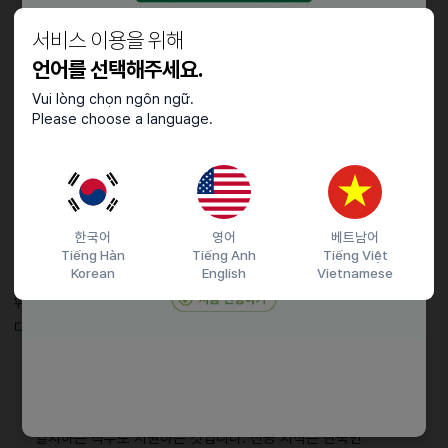
• 기업의 부담 증가 :
이를 방어하기 위해 기업은 해당 외국인이
서비스 이용을 위해
가진 직무 역량을 증명을 해야하는데, 전공과 무관한 경우라면 이
부분이 쉽지가 않습니다.
언어를 선택해주세요.
Vui lòng chọn ngôn ngữ.
• 최악의 결과 :
결국 회사가 고용 필요성을 충분히 입증하지 못해
Please choose a language.
비자 발급이 불허되거나, 복잡한 과정에 지친 회사가 채용 자체를
포기하는 상황이 발생합니다.
💡
가장 확실하고 안전한 취업 준비 전략
한국어
영어
베트남어
Tiếng Hàn
Tiếng Anh
Tiếng Việt
Korean
English
Vietnamese
출입국 규정의 단어 하나에 기대어 취업의 방향을 정하는 것은 매우
위험합니다. 성공적인 E-7 비자 취득과 안정적인 한국 정착을 위해서는
다음의 전략을 따라야 합니다.
1. 내 전공에 맞는 직무를 우선순위로 두세요
가장 확실하게 '고용의 필요성'을 인정받는 방법은 나의 전공과
일치하는 직무로 지원하는 것입니다. 전공 지식은 한국인