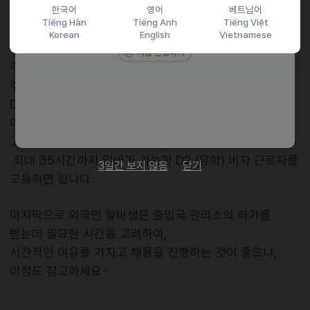
한국어
영어
베트남어
허가 없이
Tiếng Hàn
Tiếng Anh
Tiếng Việt
자유롭게 아르바이트가 가능합니다.
Korean
English
Vietnamese
주 30시간을 일할 근로자가 필요하다면, 최대 허용 시간
주 24시간 이하인
D4 (연수) 비자 외국인 알바생 채용이 불가능합니다.
이런 경우 이때는 D4 비자 외국인 알바 생을 2명을
고용해서 근로시간을 나누거나,
최대 35시간까지 알바가 가능한 D2 (유학) 비자 근로자를
3일간 보지 않음
닫기
고용하면 됩니다.
마지막으로 외국인 알바생은 출입국 관리소의 허가를
받는데 필요한 시간을 고려하여,
시간적인 여유를 가지고 채용을 진행하는 것이 좋으니,
이점도 참고하세요~