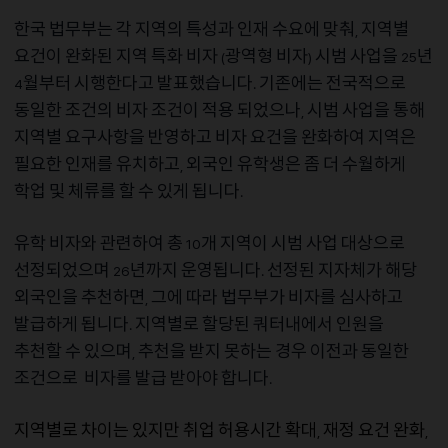
한국
법무부는
각
지역의
특성과
인재
수요에
맞춰
지역별
,
요건이
완화된
지역
특화
비자
광역형
비자
시범
사업을
년
(
)
25
월부터
시행한다고
발표했습니다
기존에는
전국적으로
4
.
동일한
조건의
비자
조건이
적용
되었으나
시범
사업을
통해
,
지역별
요구사항을
반영하고
비자
요건을
완화하여
지역은
필요한
인재를
유치하고
외국인
유학생은
좀
더
수월하게
,
학업
및
체류를
할
수
있게
됩니다
.
유학
비자와
관련하여
총
개
지역이
시범
사업
대상으로
10
선정되었으며
년까지
운영됩니다
선정된
지자체가
해당
26
.
외국인을
추천하면
그에
따라
법무부가
비자를
심사하고
,
발급하게
됩니다
지역별로
할당된
쿼터내에서
인원을
.
추천할
수
있으며
추천을
받지
못하는
경우
이전과
동일한
,
조건으로
비자를
발급
받아야
합니다
.
지역별로
차이는
있지만
취업
허용시간
확대
재정
요건
완화
,
,