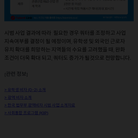
시범
사업
결과에
따라
필요한
경우
쿼터를
조정하고
사업
지속여부를
결정이
될
예정이며
유학생
및
외국인
근로자
,
유치
확대를
희망하는
지역들의
수요를
고려했을
때
완화
,
조건이
더욱
확대
되고
쿼터도
증가가
될것으로
전망합니다
,
.
관련
정보
[
]
>
유학생
비자
(D-2)
소개
>
광역
비자
소개
>
한국
법무부
광역비자
시범
사업
소개자료
> 사회통합 프로그램 (KIIP)