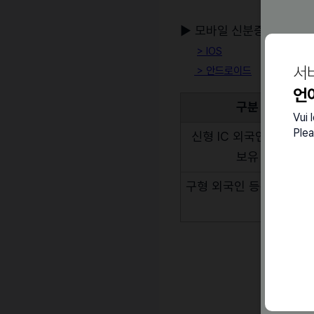
▶ 모바일
신분증앱
다운로
> IOS
서
>
안드로이드
언
구분
Vui 
Plea
신형 IC 외국인 등록증
보유
구형 외국인 등록증 보유