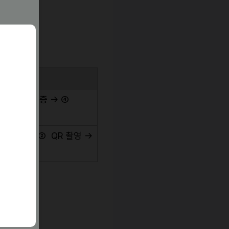
③
얼굴
인증
→
④
운로드
→
②
QR
촬영
→