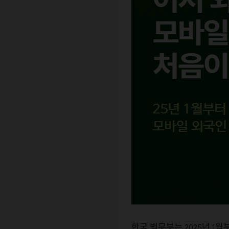
한국
법무부는
년
월
2025
1