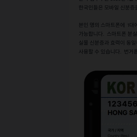
한국인들은
모바일
신분증
본인
명의
스마트폰에
대
1
가능합니다
스마트폰
분
.
실물
신분증과
효력이
동일
사용할
수
있습니다
번거
.