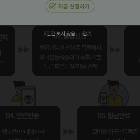
3일간 보지 않음
닫기