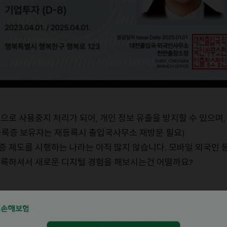
동으로
사용중지
처리가
되어
개인
정보
유출을
방지할
수
있으며
,
등록증
보유자는
재등록시
출입국사무소
재방문
필요
)
증
제도를
시행하는
나라는
아직
많지
않습니다
모바일
외국인
.
등록하셔서
새로운
디지털
경험을
해보시는건
어떨까요
?
외국인
등록증을
보유하고
있는
경우와
이전
구형
외국인
등록증
발급
절차가
상이합니다
.