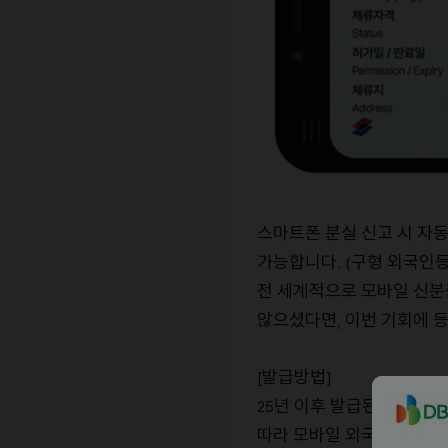
스마트폰
분실
신고
시
자
가능합니다
구형
외국인
. (
전
세계적으로
모바일
신분
않으셨다면
이번
기회에
,
발급방법
[
]
년
이후
발급된
신형
25
IC
따라
모바일
외국인
등록증