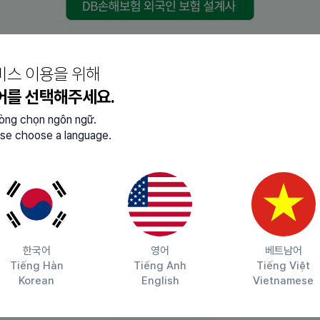
드
비스 이용을 위해
어를 선택해주세요.
발급방법
lòng chọn ngôn ngữ.
se choose a language.
①
모바일
신분증
앱
다운로드
→
②
IC
외국인등록증
인식
→
모바일
외국인등록증
발급
①
출입국•외국인 사무소 방문
→
②
모바일
신분증
앱
다
③ 얼굴인증
→
④
모바일
외국인등록증
발급
한국어
영어
베트남어
Tiếng Hàn
Tiếng Anh
Tiếng Việt
Korean
English
Vietnamese