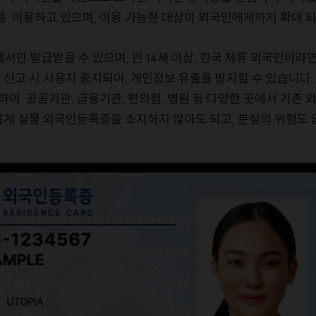
을
이용하고
있으며
이용
가능한
대상이
외국인에게까지
확대
,
에서만
발급받을
수
있으며
만
세
이상
한국
체류
외국인이라
,
14
,
실
신고
시
사용지
중지되어
개인정보
유출을
방지할
수
있습니다
,
.
하여
공공기관
금융기관
편의점
병원
등
다양한
곳에서
기존
,
,
,
롭게
실물
외국인등록증을
소지하지
않아도
되고
분실의
위험도
,