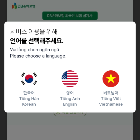
- 중국어 자판 사용이 가능하신 분
- 엑셀 사용이 가능하신 분
ㆍ성실하고 꼼꼼하신 분
ㆍ언어 자격증 소유자
서비스 이용을 위해
- 외국인 : 토픽 4급 이상 소유자
- 한국인 : HSK 6급 250점 이상
언어를 선택해주세요.
ㆍ 외국인 : 아래의 비자 소유자
Vui lòng chọn ngôn ngữ.
- F2, F6, D2, D10, H1
Please choose a language.
(안내사항 : 6개월 후 재계약 시, E7 비자 지원 가능)
우대사항
- 유관 업무를 경험해보신 분
한국어
영어
베트남어
- 대만, 홍콩 회사 경험이 있으신 분
Tiếng Hàn
Tiếng Anh
Tiếng Việt
- 대만, 홍콩을 배경으로 거주/유학 경험이 있으신 분
Korean
English
Vietnamese
접수기간 및 방법
마감일
25.06.27 (금)