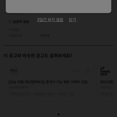
지원 방법
간편 입사 지원
이력서조건
3일간 보지 않음
닫기
담당자 정보
이메일
전화번호
비공개
이 공고와 비슷한 공고도 살펴보세요!
D-9
[강남 대형 체인점피부과] 중국어 가능 해외 마케터 모집
뷰티브랜드 
(주)뷰티라운지
니즈테크
마케팅·홍보·조사
서울특별시 강남구
한국어 · 고급
마케팅·홍보·