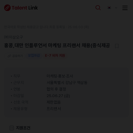
한국어로 작성된 채용공고 입니다.
최종 등록일 : 25.06.03 (화)
㈜이삼오구
홍콩,대만 인플루언서 마케팅 프리랜서 채용(중식제공
모집마감
E-7 비자 지원
공유하기
직무
마케팅·홍보·조사
근무지
서울특별시 강남구 역삼동
연봉
협의 후 결정
마감일
25.06.27 (금)
선호 국적
제한없음
채용유형
프리랜서
지원조건