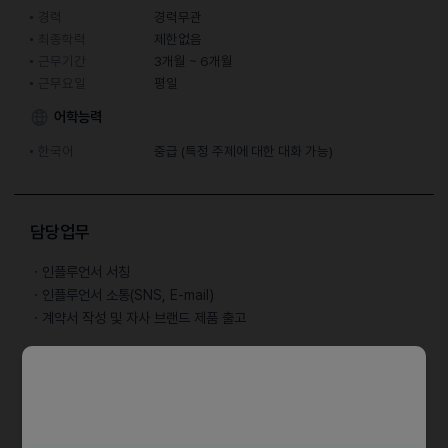
경력
경력무관
최종학력
제한없음
근무기간
3개월 ~ 6개월
근무요일
평일
어학능력
한국어
중급 (특정 주제에 대한 대화 가능)
담당업무
ㆍ인플루언서 서칭
ㆍ인플루언서 소통(SNS, E-mail)
ㆍ계약서 작성 및 자사 브랜드 제품 출고
자격요건
ㆍ기본적인 컴퓨터 활용이 가능하신 분
- 자판/타자를 통해 원활한 업무 진행이 가능하신 분