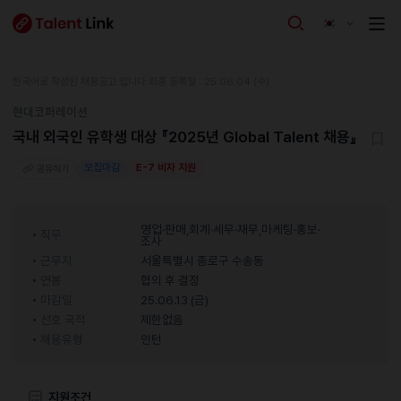
한국어로 작성된 채용공고 입니다.
최종 등록일 : 25.06.04 (수)
현대코퍼레이션
국내 외국인 유학생 대상 『2025년 Global Talent 채용』
모집마감
E-7 비자 지원
공유하기
영업·판매,회계·세무·재무,마케팅·홍보·
직무
조사
근무지
서울특별시 종로구 수송동
연봉
협의 후 결정
마감일
25.06.13 (금)
선호 국적
제한없음
채용유형
인턴
지원조건