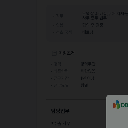
무역·운송·배송,구매·자재·물
직무
사무·총무·법무
연봉
협의 후 결정
선호 국적
베트남
지원조건
경력
경력무관
최종학력
제한없음
근무기간
1년 이상
근무요일
평일
담당업무
*수출 사무