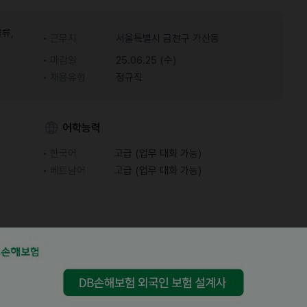
류,
근무지
서울특별시 금천구 가산동
마감일
25.06.25 (수)
채용유형
정규직
어학능력
한국어
고급 (업무 대화 가능)
베트남어
고급 (업무 대화 가능)