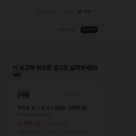
기업 서비스
로그인
KOR
이력서 등록
공고 등록
)
이 공고와 비슷한 공고도 살펴보세요!
채용시까지
화장품 용기 중국수입업무 경력직 채용
(중국인채용)
주식회사 글로우맨션
E-7 비자 지원
구매·자재·물류
무역·운송·배송
1~3년
서울특별시 마포구