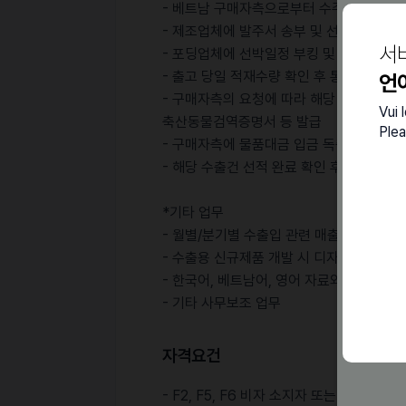
- 베트남 구매자측으로부터 수주, 계약서 작
- 제조업체에 발주서 송부 및 선적일정 확
서
- 포딩업체에 선박일정 부킹 및 국내운송 차
- 출고 당일 적재수량 확인 후 통관절차를
언
- 구매자측의 요청에 따라 해당 수출물품에
Vui 
축산동물검역증명서 등 발급
Plea
- 구매자측에 물품대금 입금 독축 및 제조
- 해당 수출건 선적 완료 확인 후 구매확
*기타 업무
- 월별/분기별 수출입 관련 매출액/미지급/
- 수출용 신규제품 개발 시 디자인 업체에 
- 한국어, 베트남어, 영어 자료와 서류 등 
- 기타 사무보조 업무
자격요건
- F2, F5, F6 비자 소지자 또는 한국 국