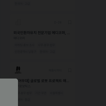
한국어 · 고급
D-28
외국인환자유치 전문기업 메디코퍼, 일
본어 직원 구인
메디코퍼
마케팅·홍보·조사
사무·총무·법무
인천광역시 남동구
한국어 · 고급
채용시까지
[영어우대] 글로벌 로봇 프로젝트 매니
저(PM) — US Market
도구로보틱스
사무·총무·법무
기간 무관
서울특별시
한국어 · 중급