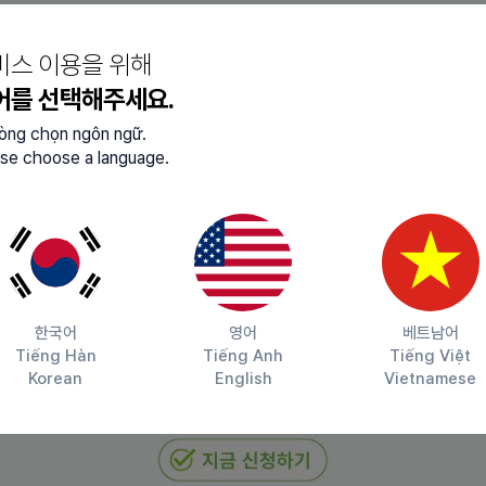
성 및 체결
인 후 베트남 구매자측에 통보
비스 이용을 위해
량 배차 요청
 위한 수출신고와 선적서류 작성
어를 선택해주세요.
 해당된 원산지증명서, 위생증명서, 자유판매증명서,
lòng chọn ngôn ngữ.
se choose a language.
업체에 물품대금 결제
인서 발행하여 제조업체에 송부
미수금 등 현황 정리 및 보고
연락 및 제품 디자인 진행 요청
한국어
영어
베트남어
번역 및 회의 통역
Tiếng Hàn
Tiếng Anh
Tiếng Việt
Korean
English
Vietnamese
적 귀화자는 지원 가능합니다.