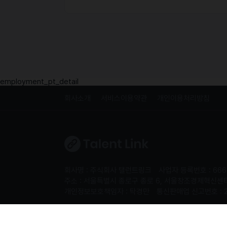
employment_pt_detail
회사소개
서비스이용약관
개인이용처리방침
회사명 : 주식회사 탤런트링크
사업자 등록번호 : 666
주소 : 서울특별시 종로구 종로 6, 서울창조경제혁신센터 S
개인정보보호책임자 : 탁경만
통신판매업 신고번호 : 
Copyright 2024. 주식회사 탤런트링크. All rights re