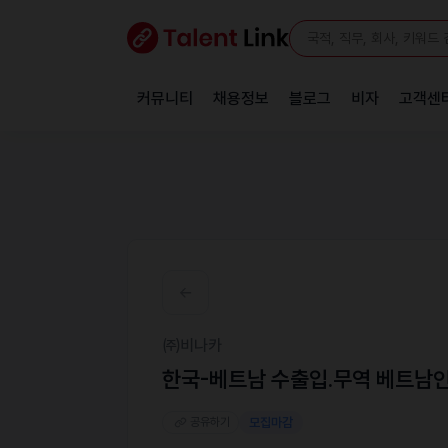
커뮤니티
채용정보
블로그
비자
고객센
㈜비나카
한국-베트남 수출입.무역 베트남인
공유하기
모집마감