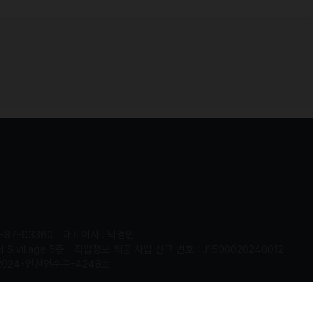
-87-03360
대표이사 : 탁경만
.village 5층
직업정보 제공 사업 신고 번호 : J1500020240012
2024-인천연수구-4248호
served.