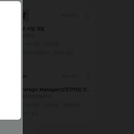
채용시까지
일본 사업 개발
프로보티브
사무·총무·법무
기간 무관
서울특별시 영등포구
한국어 · 중급
채용시까지
Strategic Manager(성장전략팀 인도
네시아담당자)
피에프씨테크놀로지스
사무·총무·법무
기간 무관
서울특별시
한국어 · 중급