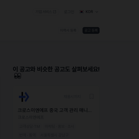
기업 서비스
로그인
KOR
이력서 등록
공고 등록
)
이 공고와 비슷한 공고도 살펴보세요!
채용시까지
크로스이엔에프 중국 고객 관리 매니저
(CCM) 채용
크로스이엔에프
고객상담·TM
마케팅 · 홍보 · 조사
번역 · 통역
서울특별시 강남구