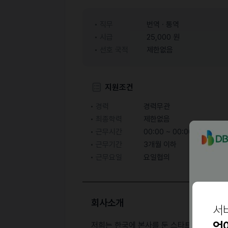
직무
번역 · 통역
시급
25,000 원
선호 국적
제한없음
지원조건
경력
경력무관
최종학력
제한없음
근무시간
00:00 ~ 00:00 ( 협의 후 
근무기간
3개월 이하
근무요일
요일협의
회사소개
서
언
저희는 한국에 본사를 둔 스타트업으로, AI