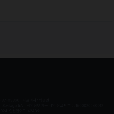
-87-03360
대표이사 : 탁경만
.village 5층
직업정보 제공 사업 신고 번호 : J1500020240012
2024-인천연수구-4248호