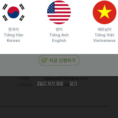
한국어
영어
베트남어
Tiếng Hàn
Tiếng Anh
Tiếng Việt
Korean
English
Vietnamese
담당자 정보
이메일
taehyun974@naver.com
3일간 보지 않음
닫기
전화번호
01079335685