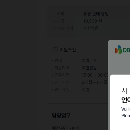
직무
유통·판매·영업
시급
10,500 원
선호 국적
제한없음
지원조건
경력
경력무관
최종학력
제한없음
근무시간
15:00 ~ 00:00
근무기간
3개월 ~ 6개월
서
근무요일
주말
언
Vui 
담당업무
Plea
매장관리 •판매