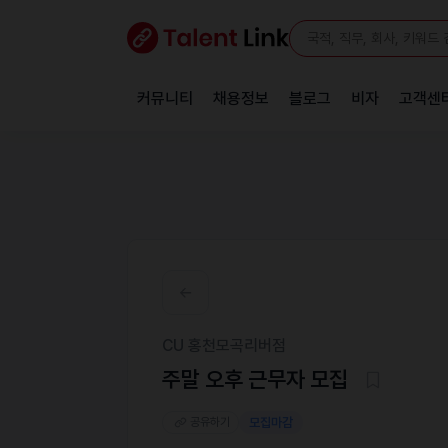
커뮤니티
채용정보
블로그
비자
고객센
CU 홍천모곡리버점
주말 오후 근무자 모집
공유하기
모집마감