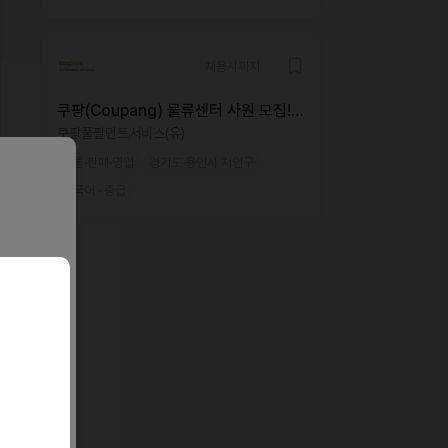
채용시까지
쿠팡(Coupang) 물류센터 사원 모집!
F-4 · F-5 비자 소지자 지원 가능 - 셔
쿠팡풀필먼트서비스(유)
틀버스 무료 운행! 무료 식사 제공!
유통·판매·영업
경기도 용인시 처인구
한국어 · 중급