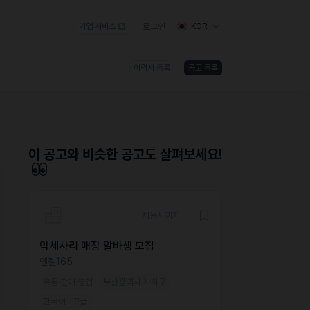
기업 서비스
로그인
KOR
이력서 등록
공고 등록
)
이 공고와 비슷한 공고도 살펴보세요!
채용시까지
악세사리 매장 알바생 모집
엔젤165
유통·판매·영업
부산광역시 사하구
한국어 · 고급