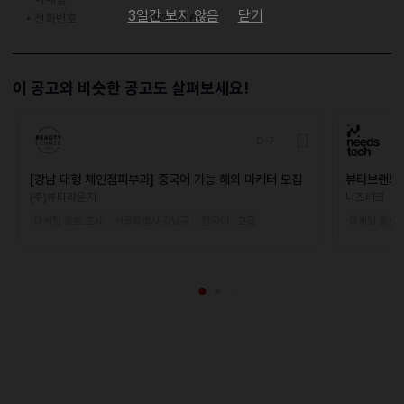
3일간 보지 않음
닫기
전화번호
025341560
이 공고와 비슷한 공고도 살펴보세요!
D-7
[강남 대형 체인점피부과] 중국어 가능 해외 마케터 모집
뷰티브랜드 
(주)뷰티라운지
니즈테크
마케팅·홍보·조사
서울특별시 강남구
한국어 · 고급
마케팅·홍보·