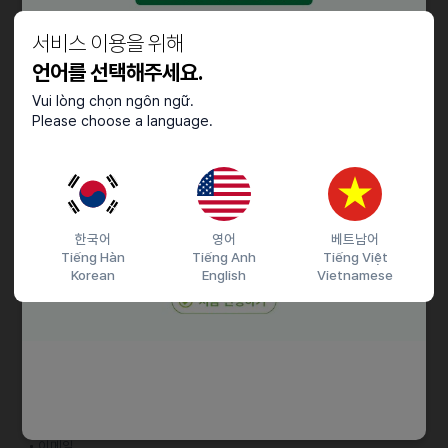
ㆍ국적 서류와 관련된 행정 지원 업무
서비스 이용을 위해
자격요건
언어를 선택해주세요.
ㆍ학력 : 대졸이상 (졸업예정자 가능)
Vui lòng chọn ngôn ngữ.
Please choose a language.
ㆍ경력 : 경력무관
우대사항
ㆍ외국어 : 한국어능력인증시험(TOPIK), KBS한국어 능력시험
한국어
영어
베트남어
Tiếng Hàn
Tiếng Anh
Tiếng Việt
Korean
English
Vietnamese
접수기간 및 방법
마감일
25.07.13 (일)
지원 방법
간편 입사 지원
이력서조건
담당자 정보
이메일