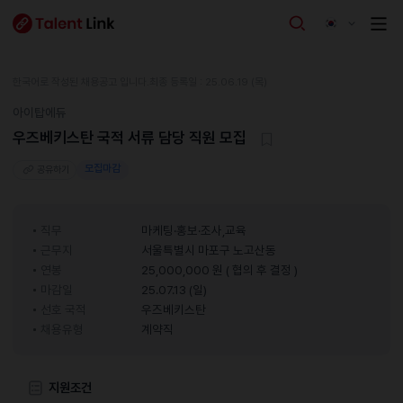
한국어로 작성된 채용공고 입니다.
최종 등록일 : 25.06.19 (목)
아이탑에듀
우즈베키스탄 국적 서류 담당 직원 모집
모집마감
공유하기
직무
마케팅·홍보·조사,교육
근무지
서울특별시 마포구 노고산동
연봉
25,000,000 원 ( 협의 후 결정 )
마감일
25.07.13 (일)
선호 국적
우즈베키스탄
채용유형
계약직
지원조건