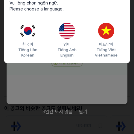
Vui lòng chọn ngôn ngữ.
Please choose a language.
- 영어 가능자 우대
접수기간 및 방법
마감일
25.07.07 (월)
한국어
영어
베트남어
Tiếng Hàn
Tiếng Anh
Tiếng Việt
지원 방법
이메일 지원
Korean
English
Vietnamese
이력서조건
사진첨부
담당자 정보
이메일
purevconnectd@gmail.com
전화번호
01079265087
이 공고와 비슷한 공고도 살펴보세요!
3일간 보지 않음
닫기
채용시까지