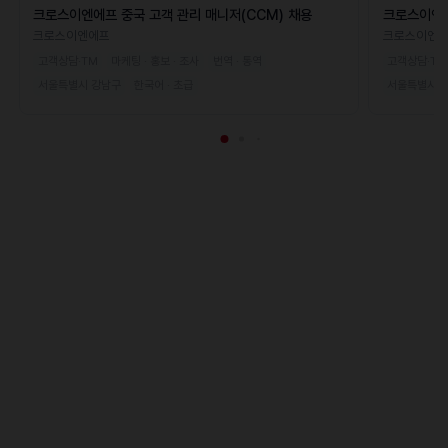
크로스이엔에프 중국 고객 관리 매니저(CCM) 채용
크로스이엔에
용
크로스이엔에프
크로스이엔
고객상담·TM
마케팅 · 홍보 · 조사
번역 · 통역
고객상담·TM
서울특별시 강남구
한국어 · 초급
서울특별시 