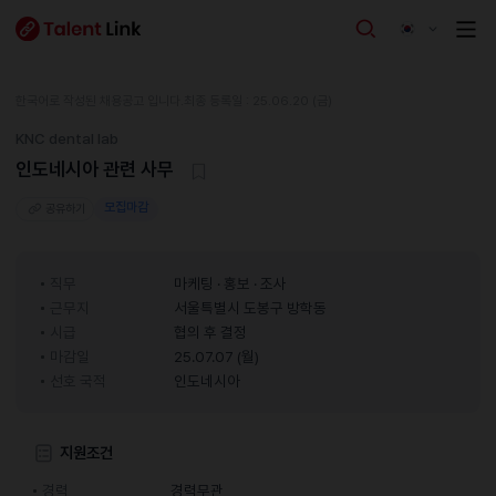
한국어로 작성된 채용공고 입니다.
최종 등록일 : 25.06.20 (금)
KNC dental lab
인도네시아 관련 사무
모집마감
공유하기
직무
마케팅 · 홍보 · 조사
근무지
서울특별시 도봉구 방학동
시급
협의 후 결정
마감일
25.07.07 (월)
선호 국적
인도네시아
지원조건
경력
경력무관