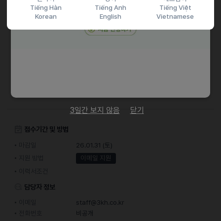
Tiếng Hàn
Tiếng Anh
Tiếng Việt
ㆍK-POP 온라인몰 운영 및 K-POP 마케팅에 관심있는 분
Korean
English
Vietnamese
ㆍK-POP관련 페이스북, 인스타그램, 트위터 활용가능한 분
채용절차
ㆍ한글 이력서와 한글 자기소개서 필수 제출
(TOPIK 등급 및 서류를 한글로 제출하지 않는 경우에는 접수되지 않음)
{서류 전형} - {1차 온라인 면접} - {2차 대면 면접} - {최종 합격}
3일간 보지 않음
닫기
접수기간 및 방법
마감일
26.01.31 (토)
지원 방법
이메일 지원
이력서조건
담당자 정보
이메일
staff@3kh.co.kr
전화번호
비공개