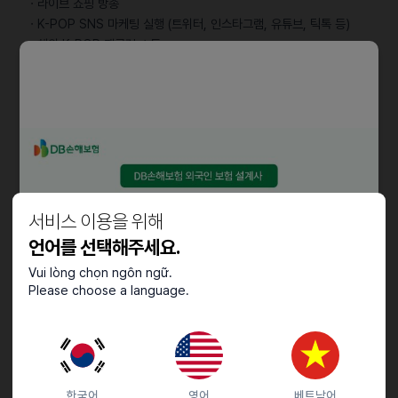
ㆍ라이브 쇼핑 방송
ㆍK-POP SNS 마케팅 실행 (트위터, 인스타그램, 유튜브, 틱톡 등)
ㆍ해외 K-POP 팬클럽 소통
ㆍ해외 K-POP 인플루언서 소통
자격요건
ㆍ학력 : 대졸 이상
ㆍ경력 : 경력 무관
ㆍ전공 무관
ㆍK-POP를 잘 아는 분
서비스 이용을 위해
ㆍ쇼핑몰 운영 및 SNS마케팅에 관심 있는 분
언어를 선택해주세요.
ㆍ디자인 도구 사용 가능한 분
ㆍ영어와 한국어에 능통한 분
Vui lòng chọn ngôn ngữ.
Please choose a language.
우대사항
ㆍ영어 능통한 외국인 우대
ㆍ한국어 능통한 외국인 우대
ㆍ쇼핑몰 구축, 운영 경험이 있는 분
한국어
영어
베트남어