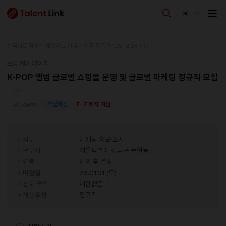
한국어로 작성된 채용공고 입니다.
최종 등록일 : 25.12.24 (수)
쓰리케이에이치
K-POP 앨범 글로벌 쇼핑몰 운영 및 글로벌 마케팅 정규직 모집
모집마감
E-7 비자 지원
공유하기
직무
마케팅·홍보·조사
근무지
서울특별시 강남구 논현동
연봉
협의 후 결정
마감일
26.01.31 (토)
선호 국적
제한없음
채용유형
정규직