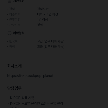
지원조건
경력
경력무관
최종학력
대학교 4년 이상
근무기간
1년 이상
근무요일
평일
어학능력
한국어
고급 (업무 대화 가능)
영어
고급 (업무 대화 가능)
회사소개
https://linktr.ee/kpop_planet
담당업무
ㆍK-POP 상품 기획
ㆍK-POP 글로벌 온라인 쇼핑몰 운영 관리