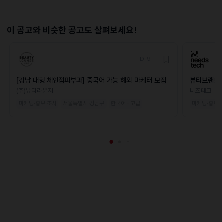
이 공고와 비슷한 공고도 살펴보세요!
D-9
[강남 대형 체인점피부과] 중국어 가능 해외 마케터 모집
뷰티브랜드 
(주)뷰티라운지
니즈테크
마케팅·홍보·조사
서울특별시 강남구
한국어 · 고급
마케팅·홍보·