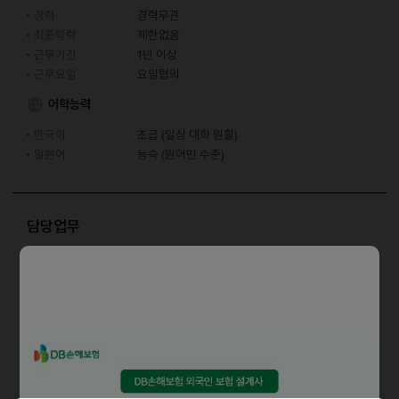
경력
경력무관
최종학력
제한없음
근무기간
1년 이상
근무요일
요일협의
어학능력
한국어
초급 (일상 대화 원활)
일본어
능숙 (원어민 수준)
담당업무
ㆍ호텔 CS
ㆍ호텔 고객 응대
(모집 인원 10명)
자격요건