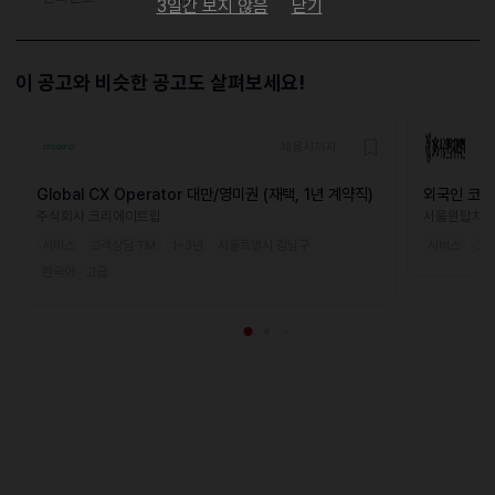
3일간 보지 않음
닫기
이 공고와 비슷한 공고도 살펴보세요!
채용시까지
Global CX Operator 대만/영미권 (재택, 1년 계약직)
외국인 코디
주식회사 크리에이트립
서울원탑치
서비스
고객상담·TM
1~3년
서울특별시 강남구
서비스
고객
한국어 · 고급