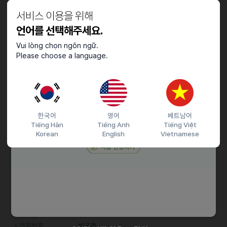
ㆍ일본어 원어민 급 구사자 또는 일본인 모집
서비스 이용을 위해
언어를 선택해주세요.
우대사항
Vui lòng chọn ngôn ngữ.
ㆍ외국어 : JPT, 新JLPT, JLPT
Please choose a language.
채용절차
- 간단한 프로필을 이메일로 제출해주세요.
한국어
영어
베트남어
Tiếng Hàn
Tiếng Anh
Tiếng Việt
Korean
English
Vietnamese
접수기간 및 방법
마감일
25.08.24 (일)
지원 방법
간편 입사 지원
이력서조건
담당자 정보
이메일
전화번호
비공개