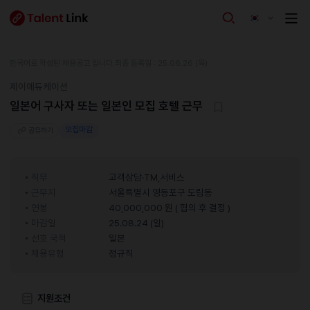
한국어로 작성된 채용공고 입니다.
최종 등록일 : 25.06.26 (목)
제이에듀케이션
일본어 구사자 또는 일본인 모집 호텔 근무
모집마감
공유하기
직무
고객상담·TM,서비스
근무지
서울특별시 영등포구 도림동
연봉
40,000,000 원 ( 협의 후 결정 )
마감일
25.08.24 (일)
선호 국적
일본
채용유형
정규직
지원조건