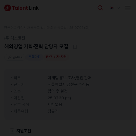
한국어로 작성된 채용공고 입니다.
최종 등록일 : 25.07.01 (화)
(주)덱스코윈
해외영업 기획·전략 담당자 모집
모집마감
E-7 비자 지원
공유하기
직무
마케팅·홍보·조사,영업·판매
근무지
서울특별시 금천구 가산동
연봉
협의 후 결정
마감일
25.07.30 (수)
선호 국적
제한없음
채용유형
정규직
지원조건