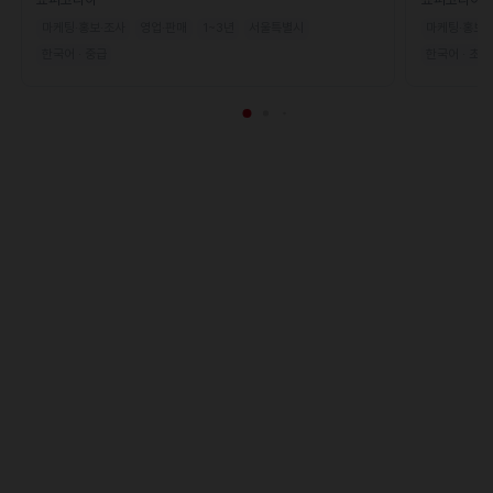
마케팅·홍보·조사
영업·판매
1~3년
서울특별시
마케팅·홍보·
한국어 · 중급
한국어 · 초급