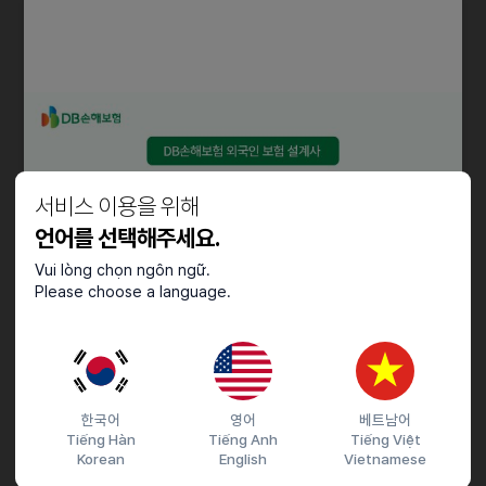
환경보호 등 다양한 이해관계자들과 지역사회를 배려하는 사회적 책임과
성장을 함께 추구하고 있습니다.
담당업무
- 음료 제조 및 판매
- 고객 서비스
- 매장 청결 관리
서비스 이용을 위해
- 근무 요일 및 시간대는 매장 별 운영 상황에 따름
언어를 선택해주세요.
- 주 25시간 (주 5일, 하루 5시간 근무, 주말포함)
Vui lòng chọn ngôn ngữ.
- 주 15시간 (주 3일, 하루 5시간 근무, 주말포함)
Please choose a language.
- 주 16시간 (주 2일, 하루 8시간 근무, 주말근무)
자격요건
- 한국에서 바리스타로 근무가 가능한 자
한국어
영어
베트남어
- 만 18세 이상으로 주말 및 교대근무 가능자
Tiếng Hàn
Tiếng Anh
Tiếng Việt
- 건강진단결과서 (보건증) 소지 가능 자 (식품 접객업 종사자 필수사항)
Korean
English
Vietnamese