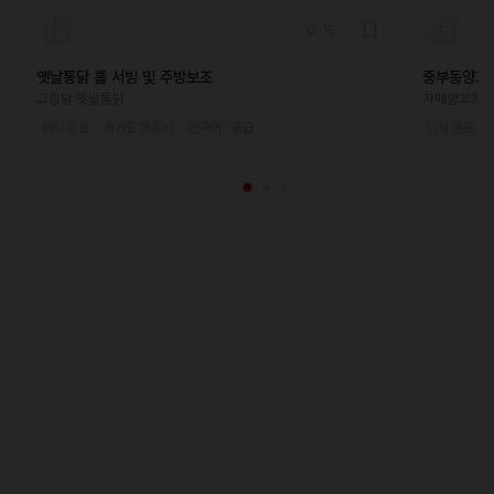
D-15
옛날통닭 홀 서빙 및 주방보조
중부동양꼬
그립닭 옛날통닭
자매양꼬치
외식·음료
경기도 파주시
한국어 · 중급
외식·음료