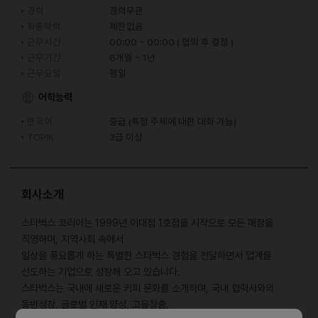
경력
경력무관
최종학력
제한없음
근무시간
00:00 ~ 00:00 ( 협의 후 결정 )
근무기간
6개월 ~ 1년
근무요일
평일
어학능력
한국어
중급 (특정 주제에 대한 대화 가능)
TOPIK
3급 이상
회사소개
스타벅스 코리아는 1999년 이대점 1호점을 시작으로 모든 매장을
직영하며, 지역사회 속에서
일상을 풍요롭게 하는 특별한 스타벅스 경험을 전달하면서 업계를
선도하는 기업으로 성장해 오고 있습니다.
스타벅스는 국내에 새로운 커피 문화를 소개하며, 국내 협력사와의
동반성장, 글로벌 인재 양성, 고용창출,