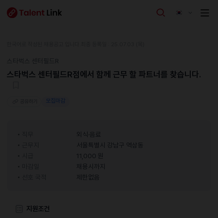
한국어로 작성된 채용공고 입니다.
최종 등록일 : 25.07.03 (목)
스타벅스 센터필드R
스타벅스 센터필드R점에서 함께 근무 할 파트너를 찾습니다.
모집마감
공유하기
직무
외식·음료
근무지
서울특별시 강남구 역삼동
시급
11,000 원
마감일
채용시까지
선호 국적
제한없음
지원조건