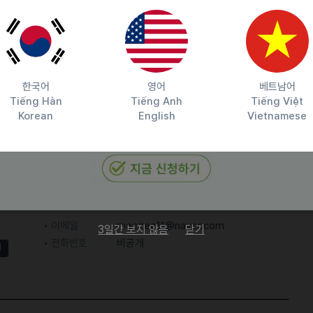
한국어
영어
베트남어
Tiếng Hàn
Tiếng Anh
Tiếng Việt
Korean
English
Vietnamese
담당자 정보
이메일
meezee11@naver.com
3일간 보지 않음
닫기
전화번호
비공개
원