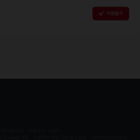
지원불가
-87-03360
대표이사 : 탁경만
.village 5층
직업정보 제공 사업 신고 번호 : J1500020240012