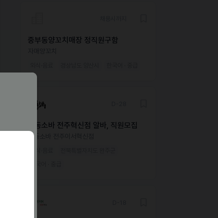
채용시까지
중부동양꼬치매장 정직원구함
자매양꼬치
외식·음료
경상남도 양산시
한국어 · 중급
D-28
삼동소바 전주혁신점 알바, 직원모집
삼동소바 전주이서혁신점
외식·음료
전북특별자치도 완주군
한국어 · 중급
D-18