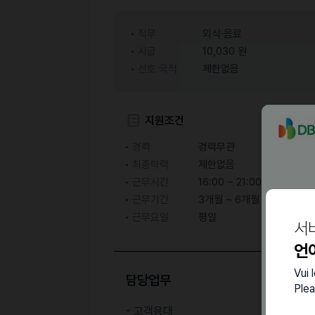
직무
외식·음료
시급
10,030 원
선호 국적
제한없음
지원조건
경력
경력무관
최종학력
제한없음
근무시간
16:00 ~ 21:00 ( 협의 후 결
근무기간
3개월 ~ 6개월
근무요일
평일
서
언
Vui 
담당업무
Plea
- 고객응대