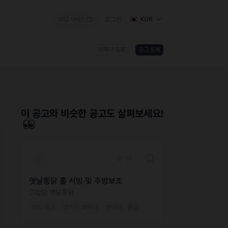
기업 서비스
로그인
KOR
이력서 등록
공고 등록
)
이 공고와 비슷한 공고도 살펴보세요!
D-16
옛날통닭 홀 서빙 및 주방보조
그립닭 옛날통닭
외식·음료
경기도 파주시
한국어 · 중급