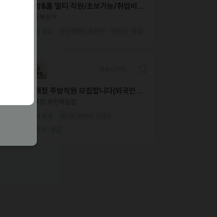
주방&홀 멀티 직원/초보가능/취업비자
필수
송림복장어
외식·음료
부산광역시 동래구
한국어 · 중급
채용시까지
동래정 주방직원 모집합니다(외국인 가
능)
동래정 부천옥길점
외식·음료
경기도 부천시 소사구
한국어 · 중급