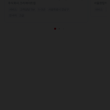
주식회사 크리에이트립
서울원탑치
서비스
고객상담·TM
1~3년
서울특별시 강남구
서비스
고객
한국어 · 고급