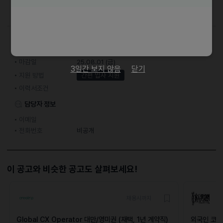
100만원 장학금 지급
접수기간 및 방법
마감일
25.08.01 (금)
3일간 보지 않음
닫기
지원 방법
간편 입사 지원
이력서조건
담당자 정보
이메일
전화번호
비공개
이 공고와 비슷한 공고도 살펴보세요!
채용시까지
Global CX Operator 대만/영미권 (재택, 1년 계약직)
외국인 코디