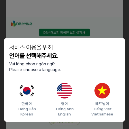
- SNS 관리
- 온라인 고객 응대
자격요건
- 근무시간 (5 5일 근무)
서비스 이용을 위해
월~금 09:30 ~ 19:00
언어를 선택해주세요.
토~일 09:30 ~ 17:00
Vui lòng chọn ngôn ngữ.
Please choose a language.
기타
- 마케팅, 상담 등 실무 전반 참여가 가능합니다.
- 희망 업무 우선 배정, 관심 분야 중심으로 업무 설계
- 직무 확장 가능
한국어
영어
베트남어
- 성과 기반 보상 (인센티브 지급)
Tiếng Hàn
Tiếng Anh
Tiếng Việt
- 교육 지원 문화
Korean
English
Vietnamese
- 해외 뷰티 박람회 출장 기회 부여
- 학교 졸업 후 간호 조무사 자격증 취득 6개월 이내에 입사한 분ㄷ을은