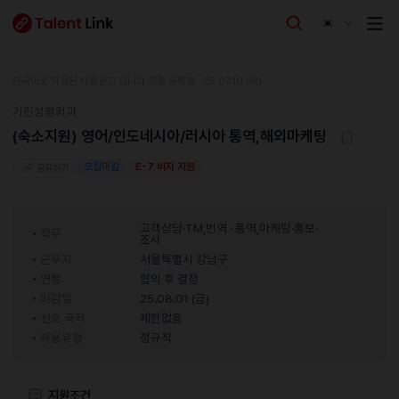
한국어로 작성된 채용공고 입니다.
최종 등록일 : 25.07.10 (목)
기린성형외과
(숙소지원) 영어/인도네시아/러시아 통역,해외마케팅
모집마감
E-7 비자 지원
공유하기
고객상담·TM,번역 · 통역,마케팅·홍보·
직무
조사
근무지
서울특별시 강남구
연봉
협의 후 결정
마감일
25.08.01 (금)
선호 국적
제한없음
채용유형
정규직
지원조건