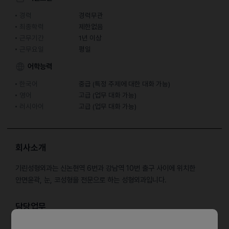
경력
경력무관
최종학력
제한없음
근무기간
1년 이상
근무요일
평일
어학능력
한국어
중급 (특정 주제에 대한 대화 가능)
영어
고급 (업무 대화 가능)
러시아어
고급 (업무 대화 가능)
회사소개
기린성형외과는 신논현역 6번과 강남역 10번 출구 사이에 위치한
안면윤곽, 눈, 코성형을 전문으로 하는 성형외과입니다.
담당업무
- 통/번역