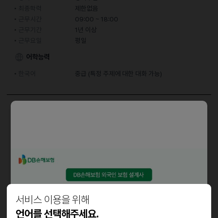
최종학력
제한없음
근무시간
09:00 ~ 18:00
근무기간
1년 이상
근무요일
평일
어학능력
한국어
중급 (특정 주제에 대한 대화 가능)
담당업무
- 발주 처리 및 제품 포장, 택배 출고 업무
자격요건
- 남녀무관,외국인가능(한국어 소통 자유롭게 가능하신분)
- 책임감 있고 꼼꼼하신 분
서비스 이용을 위해
- 단순 반복 업무에도 성실하게 임하실 분
- 장기 근무 가능하신 분
언어를 선택해주세요.