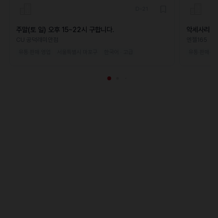
D-21
주말(토 일) 오후 15~22시 구합니다.
악세사리 매
CU 공덕래미안점
엔젤165
유통·판매·영업
서울특별시 마포구
한국어 · 고급
유통·판매·영