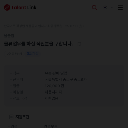
한국어로 작성된 채용공고 입니다.
최종 등록일 : 25.07.13 (일)
울클럽
물류업무를 하실 직원분을 구합니다.
모집마감
공유하기
직무
유통·판매·영업
근무지
서울특별시 종로구 종로6가
일급
120,000 원
마감일
채용시까지
선호 국적
제한없음
지원조건
경력
경력무관