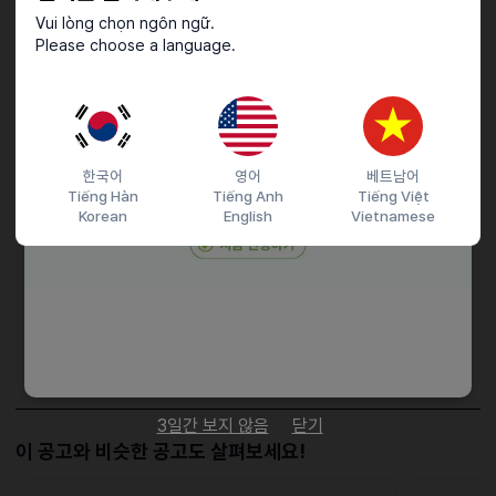
Vui lòng chọn ngôn ngữ.
우대사항
Please choose a language.
유사업무 경험, 인근 거주,물류 및 포장 업무 경험자
한국어
영어
베트남어
접수기간 및 방법
Tiếng Hàn
Tiếng Anh
Tiếng Việt
마감일
채용시까지
Korean
English
Vietnamese
지원 방법
간편 입사 지원
이력서조건
담당자 정보
이메일
전화번호
01099562093
3일간 보지 않음
닫기
이 공고와 비슷한 공고도 살펴보세요!