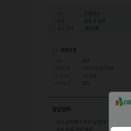
직무
IT·데이터
연봉
협의 후 결정
선호 국적
제한없음
지원조건
경력
경력
최종학력
대학교 2,3년 이상
근무기간
1년 이상
근무요일
평일
담당업무
ㆍ자사 쇼핑몰 디자인 및 운영 지원
ㆍ상표 등록 관련 업무