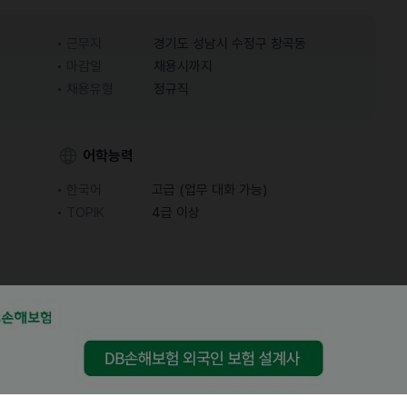
근무지
경기도 성남시 수정구 창곡동
마감일
채용시까지
채용유형
정규직
어학능력
한국어
고급 (업무 대화 가능)
TOPIK
4급 이상