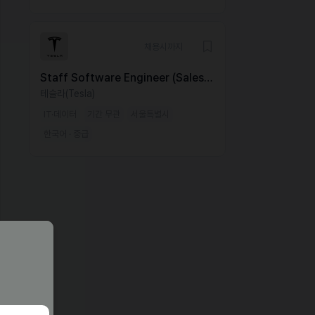
채용시까지
Staff Software Engineer (Sales &
Delivery Application), Seoul,
테슬라(Tesla)
Korea
IT·데이터
기간 무관
서울특별시
한국어 · 중급