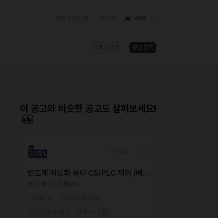
기업 서비스
로그인
KOR
이력서 등록
공고 등록
)
이 공고와 비슷한 공고도 살펴보세요!
D-34
반도체 자동화 설비 CS/PLC 제어 (베
트남 근무 / 베트남인 가능)
에스에스오트론(주)
IT·데이터
엔지니어링·설계
인천광역시 서구
한국어 · 중급