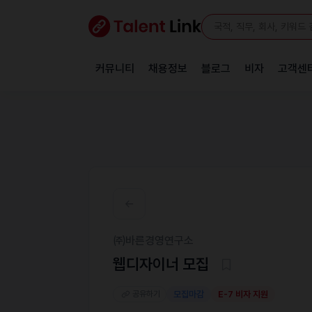
커뮤니티
채용정보
블로그
비자
고객센
㈜바른경영연구소
웹디자이너 모집
공유하기
모집마감
E-7 비자 지원