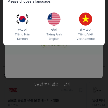
Please choose a language.
접수기간 및 방법
마감일
25.09.10 (수)
한국어
영어
베트남어
지원 방법
간편 입사 지원
Tiếng Hàn
Tiếng Anh
Tiếng Việt
이력서조건
Korean
English
Vietnamese
담당자 정보
이메일
전화번호
비공개
이 공고와 비슷한 공고도 살펴보세요!
3일간 보지 않음
닫기
채용시까지
글로벌 콘텐츠 유통 운영 매니저 - 일본
영상 매니지먼
패스트뷰
SM엔터테인