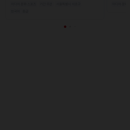
미디어·문화·스포츠
기간 무관
서울특별시 서초구
미디어·문화·
한국어 · 중급