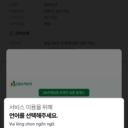
경력
경력무관
최종학력
대학교 4년 이상
근무기간
1년 이상
근무요일
평일
어학능력
한국어
중급 (특정 주제에 대한 대화 가능)
중국어
고급 (업무 대화 가능)
담당업무
- 중국어 영상 편집 업무
자격요건
서비스 이용을 위해
- 포토샵, 파이널컷, 프리미어
언어를 선택해주세요.
- 주 6일 건무 (10:00 ~ 18:00)
- 연봉 2600만원 이상
Vui lòng chọn ngôn ngữ.