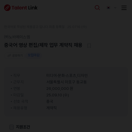
한국어로 작성된 채용공고 입니다.
최종 등록일 : 25.07.16 (수)
㈜노바에이스엠
중국어 영상 편집/제작 업무 계약직 채용
모집마감
공유하기
직무
미디어·문화·스포츠,디자인
근무지
서울특별시 마포구 동교동
연봉
26,000,000 원
마감일
25.09.10 (수)
선호 국적
중국
채용유형
계약직
지원조건