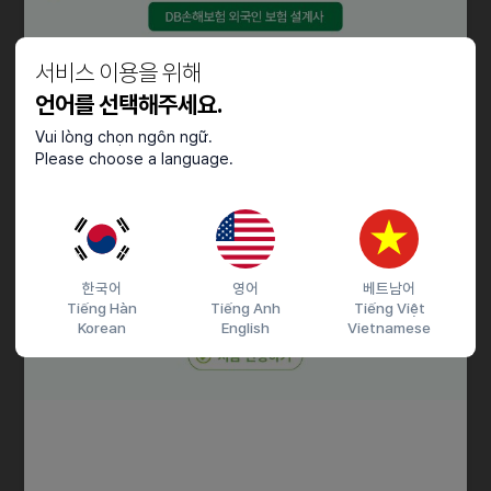
• 학력 : 대졸 이상 (졸업예정자 가능)
• 경력 : 무관
• 영어 능통자
서비스 이용을 위해
• 글로벌 틱톡 컨텐츠를 즐겨 보는 지원자
언어를 선택해주세요.
* 외국인 지원 가능
Vui lòng chọn ngôn ngữ.
Please choose a language.
(외국인의 경우, 한국어 소통 원활 필수)
우대사항
• 화장품에 대한 이해도가 높은 지원자
• 유학생 / 현지 이해도가 높은 지원자
한국어
영어
베트남어
Tiếng Hàn
Tiếng Anh
Tiếng Việt
Korean
English
Vietnamese
접수기간 및 방법
마감일
채용시까지
지원 방법
간편 입사 지원
이력서조건