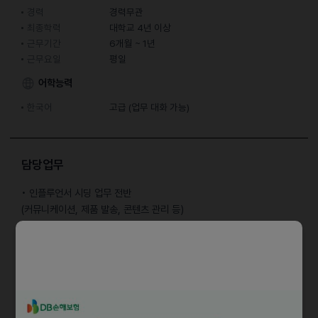
경력
경력무관
최종학력
대학교 4년 이상
근무기간
6개월 ~ 1년
근무요일
평일
어학능력
한국어
고급 (업무 대화 가능)
담당업무
• 인플루언서 시딩 업무 전반
(커뮤니케이션, 제품 발송, 콘텐츠 관리 등)
• 신규 인플루언서 발굴
• 인플루언서 DB 관리
• 시딩 패키지 디자인 시장 조사 및 기획
자격요건