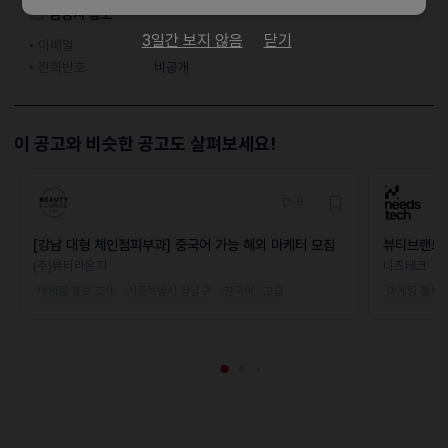
담당자 정보
3일간 보지 않음
닫기
이메일
전화번호
비공개
이 공고와 비슷한 공고도 살펴보세요!
D-8
[강남 대형 체인점피부과] 중국어 가능 해외 마케터 모집
뷰티브랜드 
(주)뷰티라운지
니즈테크
마케팅·홍보·조사
서울특별시 강남구
한국어 · 고급
마케팅·홍보·