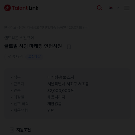
한국어로 작성된 채용공고 입니다.
최종 등록일 : 25.07.18 (금)
셀트리온 스킨큐어
글로벌 시딩 마케팅 인턴사원
모집마감
공유하기
직무
마케팅·홍보·조사
근무지
서울특별시 서초구 서초동
연봉
32,000,000 원
마감일
채용시까지
선호 국적
제한없음
채용유형
인턴
지원조건