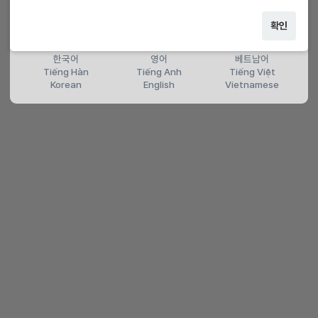
확인
한국어
영어
베트남어
Tiếng Hàn
Tiếng Anh
Tiếng Việt
Korean
English
Vietnamese