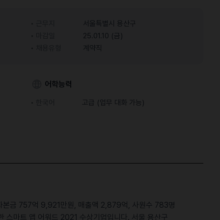
근무지
서울특별시 용산구
마감일
25.01.10 (금)
채용유형
계약직
어학능력
한국어
고급 (업무 대화 가능)
 757억 9,921만원, 매출액 2,879억, 사원수 783명
스마트 앱 어워드 2021 수상기업입니다. 서울 용산구