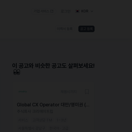
기업 서비스
로그인
KOR
이력서 등록
공고 등록
)
이 공고와 비슷한 공고도 살펴보세요!
채용시까지
Global CX Operator 대만/영미권 (재
택, 1년 계약직)
주식회사 크리에이트립
서비스
고객상담·TM
1~3년
서울특별시 강남구
한국어 · 고급