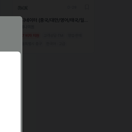
D-28
코디네이터 (중국/대만/영어/태국/일
본)
오테나의원
E-7 비자 지원
고객상담·TM
영업·판매
서울특별시 중구
한국어 · 고급