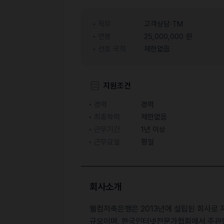
직무
고객상담·TM
연봉
25,000,000 원
선호 국적
제한없음
지원조건
경력
경력
최종학력
제한없음
근무기간
1년 이상
근무요일
평일
회사소개
웰컴저축은행은 2013년에 설립된 회사로 자본금
규모이며, 한국인터넷전문가협회에서 주관한 