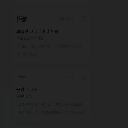
채용시까지
외국인 코디네이터 채용
서울원탑치과의원
서비스
고객상담·TM
서울특별시 강서구
한국어 · 중급
D-19
운영 매니저
(주)베링랩
고객상담·TM
서비스
미디어·문화·스포츠
기간 무관
서울특별시 마포구
한국어 · 중급