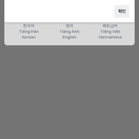
확인
한국어
영어
베트남어
Tiếng Hàn
Tiếng Anh
Tiếng Việt
Korean
English
Vietnamese