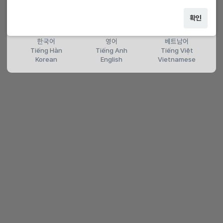
확인
한국어
영어
베트남어
Tiếng Hàn
Tiếng Anh
Tiếng Việt
Korean
English
Vietnamese