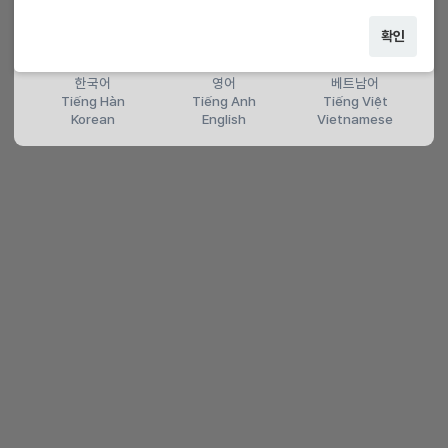
확인
한국어
영어
베트남어
Tiếng Hàn
Tiếng Anh
Tiếng Việt
Korean
English
Vietnamese