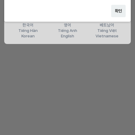
확인
한국어
영어
베트남어
Tiếng Hàn
Tiếng Anh
Tiếng Việt
Korean
English
Vietnamese