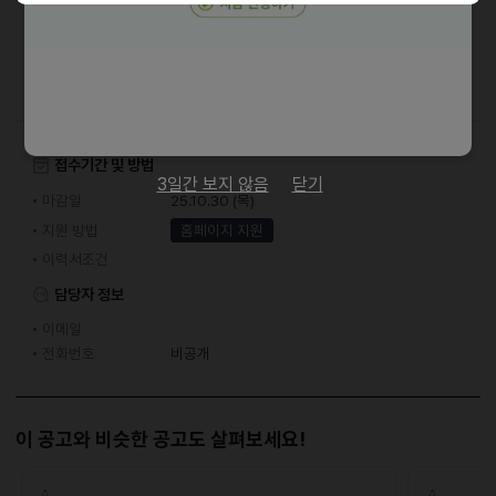
인턴십 종료 후, 근무 평가에 따라 베트남 지사 정규직으로 전환됩니다.
베트남 지사 채용 시 근무 조건 및 처우 재협의
접수기간 및 방법
3일간 보지 않음
닫기
마감일
25.10.30 (목)
지원 방법
홈페이지 지원
이력서조건
담당자 정보
이메일
전화번호
비공개
이 공고와 비슷한 공고도 살펴보세요!