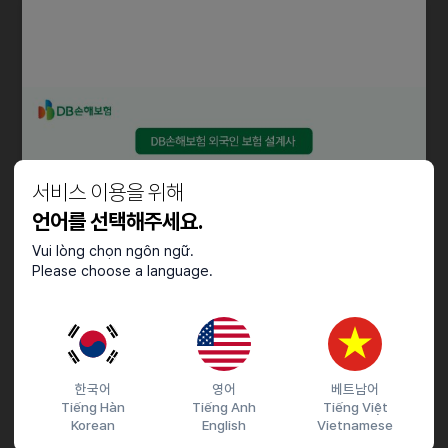
담당업무
- 오피스, 물류, 리테일 등 부동산 현장 정보 수집
- 신규 고객 발굴을 위한 콜드콜
* 내 / 외근 병행
자격요건
서비스 이용을 위해
- 국내 거주 중인 베트남 국적 유학생
- 한국어로 원활한 의사소통이 가능하신 분 (TOPIK 5급 이상)
언어를 선택해주세요.
- D-10 비자 보유자
Vui lòng chọn ngôn ngữ.
- 베트남 현지 출국 및 체류에 결격사유가 없는 분
Please choose a language.
- 부동산, 리서치, 세일즈 분야에 관심이 있는 분 우대
근로조건
- 급여 : 204만원 (세전, 중식대 20만원 별도)
한국어
영어
베트남어
- 근무시간 : 월요일 ~ 금요일, 10:00~17:00 (주 30시간 / 점심시간
Tiếng Hàn
Tiếng Anh
Tiếng Việt
제외)
Korean
English
Vietnamese
- 고용형태 : 인턴(3~6개월) ->정규직 전환 채용(베트남 지사 채용)