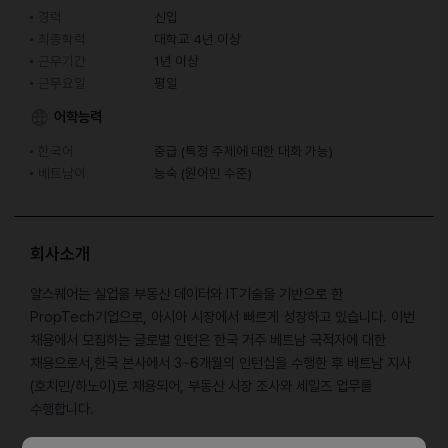
경력
신입
최종학력
대학교 4년 이상
근무기간
1년 이상
근무요일
평일
어학능력
한국어
중급 (특정 주제에 대한 대화 가능)
베트남어
능숙 (원어민 수준)
회사소개
알스퀘어는 실업을 부동산 데이터와 IT기술을 기반으로 한
PropTech기업으로, 아시아 시장에서 빠르게 성장하고 있습니다. 이번
채용에서 모집하는 글로벌 인턴은 한국 거주 베트남 국적자에 대한
채용으로서,한국 본사에서 3~6개월의 인턴십을 수행한 후 베트남 지사
(호치민/하노이)로 채용되어, 부동산 시장 조사와 세일즈 업무를
수행합니다.