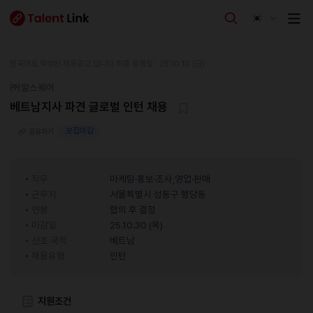
한국어로 작성된 채용공고 입니다.
최종 등록일 : 25.10.10 (금)
㈜알스퀘어
베트남지사 파견 글로벌 인턴 채용
모집마감
공유하기
직무
마케팅·홍보·조사,영업·판매
근무지
서울특별시 성동구 행당동
연봉
협의 후 결정
마감일
25.10.30 (목)
선호 국적
베트남
채용유형
인턴
지원조건