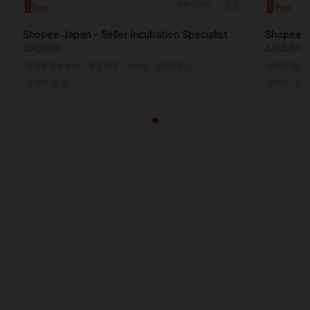
채용시까지
Shopee Japan - Seller Incubation Specialist
Shopee Ja
쇼피코리아
쇼피코리아
마케팅·홍보·조사
영업·판매
1~3년
서울특별시
마케팅·홍보·
한국어 · 중급
한국어 · 초급