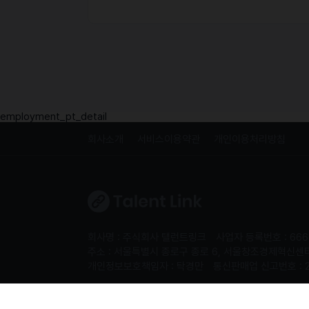
employment_pt_detail
회사소개
서비스이용약관
개인이용처리방침
회사명 : 주식회사 탤런트링크
사업자 등록번호 : 666
주소 : 서울특별시 종로구 종로 6, 서울창조경제혁신센터 S
개인정보보호책임자 : 탁경만
통신판매업 신고번호 : 
Copyright 2024. 주식회사 탤런트링크. All rights re