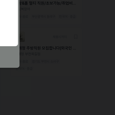
주방&홀 멀티 직원/초보가능/취업비자
필수
송림복장어
외식·음료
부산광역시 동래구
한국어 · 중급
채용시까지
동래정 주방직원 모집합니다(외국인 가
능)
동래정 부천옥길점
외식·음료
경기도 부천시 소사구
한국어 · 중급