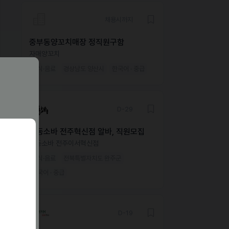
채용시까지
중부동양꼬치매장 정직원구함
자매양꼬치
외식·음료
경상남도 양산시
한국어 · 중급
D-29
삼동소바 전주혁신점 알바, 직원모집
삼동소바 전주이서혁신점
외식·음료
전북특별자치도 완주군
한국어 · 중급
D-19