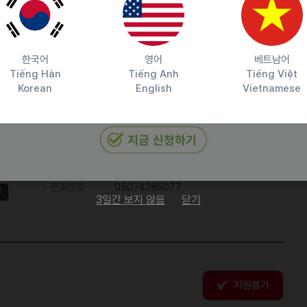
한국어
영어
베트남어
Tiếng Hàn
Tiếng Anh
Tiếng Việt
Korean
English
Vietnamese
담당자 정보
이메일
yamitto89@naver.com
전화번호
05074285077
원
3일간 보지 않음
닫기
지원불가