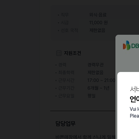
직무
외식·음료
시급
11,000 원
선호 국적
제한없음
지원조건
경력
경력무관
최종학력
제한없음
근무시간
17:00 ~ 21:00
서
근무기간
6개월 ~ 1년
근무요일
평일
언
Vui 
Plea
담당업무
바쁜매장에서 함께 신나게 일해보실활발한