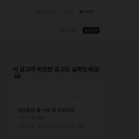
기업 서비스
로그인
KOR
이력서 등록
공고 등록
)
이 공고와 비슷한 공고도 살펴보세요!
D-17
옛날통닭 홀 서빙 및 주방보조
그립닭 옛날통닭
외식·음료
경기도 파주시
한국어 · 중급