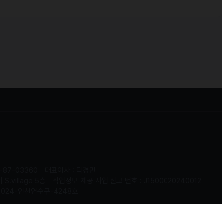
-87-03360
대표이사 : 탁경만
.village 5층
직업정보 제공 사업 신고 번호 : J1500020240012
2024-인천연수구-4248호
served.