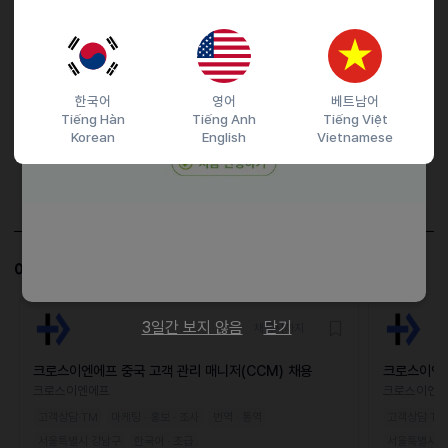
접수기간 및 방법
마감일
25.11.02 (일)
지원 방법
간편 입사 지원
한국어
영어
베트남어
이력서조건
Tiếng Hàn
Tiếng Anh
Tiếng Việt
Korean
English
Vietnamese
담당자 정보
이메일
전화번호
비공개
이 공고와 비슷한 공고도 살펴보세요!
3일간 보지 않음
닫기
채용시까지
크로스이엔에프 중국 고객 관리 매니저(CCM) 채용
크로스이엔에
용
크로스이엔에프
크로스이엔
고객상담·TM
마케팅 · 홍보 · 조사
번역 · 통역
고객상담·TM
서울특별시 강남구
한국어 · 초급
서울특별시 