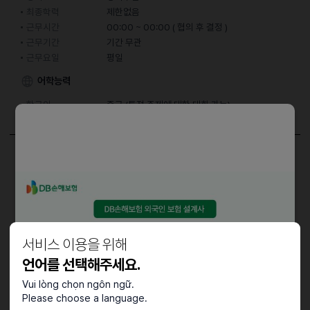
최종학력
제한없음
근무시간
00:00 ~ 00:00 ( 협의 후 결정 )
근무기간
기간 무관
근무요일
평일
어학능력
한국어
중급 (특정 주제에 대한 대화 가능)
담당업무
베트남 시장조사
(한국어 학원, 가격, 수요, 고객 성향 등)
우대사항
서비스 이용을 위해
언어를 선택해주세요.
베트남인 현지인, 또는 베트남에서 오래 거주했던 분
Vui lòng chọn ngôn ngữ.
Please choose a language.