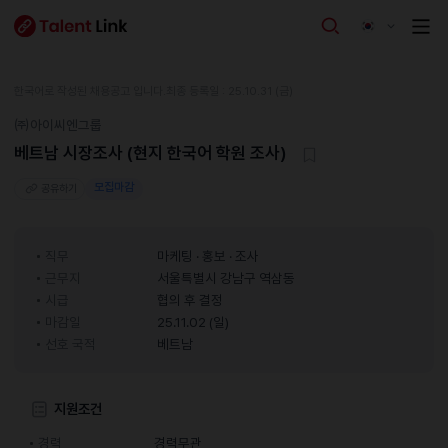
한국어로 작성된 채용공고 입니다.
최종 등록일 : 25.10.31 (금)
㈜아이씨엔그룹
베트남 시장조사 (현지 한국어 학원 조사)
모집마감
공유하기
직무
마케팅 · 홍보 · 조사
근무지
서울특별시 강남구 역삼동
시급
협의 후 결정
마감일
25.11.02 (일)
선호 국적
베트남
지원조건
경력
경력무관