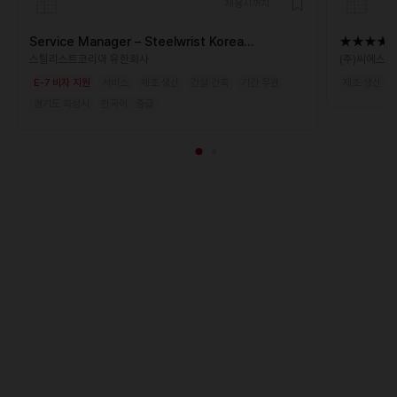
채용시까지
Service Manager – Steelwrist Korea
★★★★#
(Dongtan) | Full-time
능★★★
스틸리스트코리아 유한회사
(주)씨에스
E-7 비자 지원
서비스
제조·생산
건설·건축
기간 무관
제조·생산
경기도 화성시
한국어 · 중급