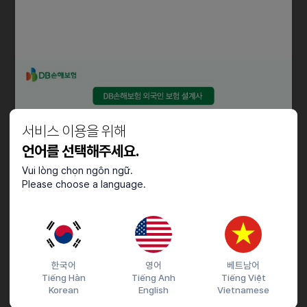
자격요건
• 연구원 등재 가능자 : 화학공학, 농학, 환경, 공대(이공계, 자연계)까지
가능
• 한국어 의사소통 가능한 자(문서 작업 등은 별로 없을 것으로 사료됨)
우대사항
서비스 이용을 위해
• 우대사항
언어를 선택해주세요.
• 영어 가능자
Vui lòng chọn ngôn ngữ.
• 베트남 또는 캄보디아 국적자
Please choose a language.
• 운전 가능자
• 지게차 운전 가능자
• 야외 활동 또는 단순 반복 작업에 거부감이 없는 분
기타
한국어
영어
베트남어
Tiếng Hàn
Tiếng Anh
Tiếng Việt
• E-7이나 F-2 비자 발급 지원
Korean
English
Vietnamese
• 4대 보험 가입 (건강보험, 고용보험, 국민연금, 산재보험)