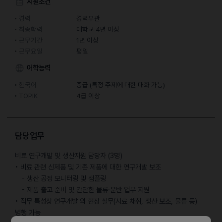
지원조건
경력
경력무관
최종학력
대학교 4년 이상
근무기간
1년 이상
근무요일
평일
어학능력
한국어
중급 (특정 주제에 대한 대화 가능)
TOPIK
4급 이상
담당업무
비료 연구개발 및 생산지원 담당자 (3명)
• 비료 관련 신제품 및 기존 제품에 대한 연구개발 보조
- 생산 공정 모니터링 및 샘플링
- 제품 출고 준비 및 간단한 물류·운반 업무 지원
• 직무 특성상 연구개발 외 현장 실무(시료 채취, 생산 보조, 물류 등)
병행 가능