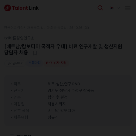
한국어로 작성된 채용공고 입니다.
최종 등록일 : 25.10.16 (목)
㈜바른경영연구소
[베트남/캄보디아 국적자 우대] 비료 연구개발 및 생산지원
당담자 채용
모집마감
E-7 비자 지원
공유하기
직무
제조·생산,연구·R&D
근무지
경기도 성남시 수정구 창곡동
연봉
협의 후 결정
마감일
채용시까지
선호 국적
베트남, 캄보디아
채용유형
정규직