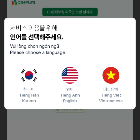
• 컴퓨터활용능력 우수자
• 유관업무 경험자(인턴·알바)
• 유관업무 경력자
• 인근거주자
서비스 이용을 위해
• 즉시출근 가능자
언어를 선택해주세요.
• 장기근무 가능자
Vui lòng chọn ngôn ngữ.
Please choose a language.
근로조건
3개월 근로 후 정규직 전환 가능
채용절차
한국어
영어
베트남어
Tiếng Hàn
Tiếng Anh
Tiếng Việt
서류전형 , 면접전형, 최종합격
Korean
English
Vietnamese
접수기간 및 방법
마감일
25.11.15 (토)