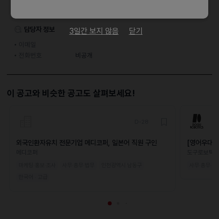
지원 방법
간편 입사 지원
이력서조건
담당자 정보
3일간 보지 않음
닫기
이메일
전화번호
비공개
이 공고와 비슷한 공고도 살펴보세요!
D-28
외국인환자유치 전문기업 메디코퍼, 일본어 직원 구인
[영어우대]
Market
메디코퍼
도구로보틱
마케팅·홍보·조사
사무·총무·법무
인천광역시 남동구
사무·총무·법
한국어 · 고급