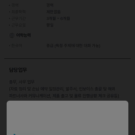
경력
경력
최종학력
제한없음
근무기간
3개월 ~ 6개월
근무요일
평일
어학능력
한국어
중급 (특정 주제에 대한 대화 가능)
담당업무
총무, 사무 업무
(자료 정리 및 손님 예약 일정관리, 발주서, 인보이스 총괄 및 해외
파트너사와 커뮤니케이션, 제품 출고 및 물류 진행상황 체크 공유등)
우대사항
• 외국인
• 중국어가능자