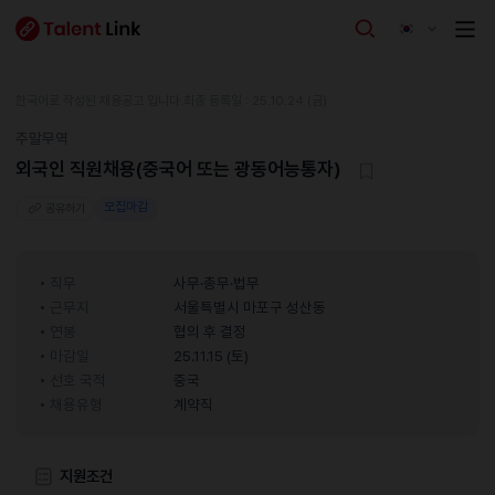
한국어로 작성된 채용공고 입니다.
최종 등록일 : 25.10.24 (금)
주말무역
외국인 직원채용(중국어 또는 광동어능통자)
모집마감
공유하기
직무
사무·총무·법무
근무지
서울특별시 마포구 성산동
연봉
협의 후 결정
마감일
25.11.15 (토)
선호 국적
중국
채용유형
계약직
지원조건