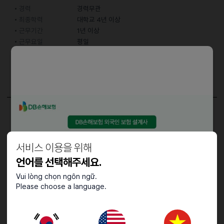
경력
경력무관
최종학력
대학교 4년 이상
근무기간
1년 이상
근무요일
평일
어학능력
한국어
중급 (특정 주제에 대한 대화 가능)
담당업무
• 1:1 전화/화상 일본어 강사
서비스 이용을 위해
(비대면 수업, 재택 근무)
언어를 선택해주세요.
Vui lòng chọn ngôn ngữ.
Please choose a language.
접수기간 및 방법
마감일
25.11.19 (수)
지원 방법
간편 입사 지원