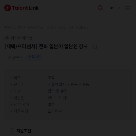
한국어로 작성된 채용공고 입니다.
최종 등록일 : 25.10.25 (토)
(주)제이피아이앤
[재택/프리랜서] 전화 일본어 일본인 강사
모집마감
공유하기
직무
교육
근무지
서울특별시 서초구 서초동
연봉
협의 후 결정
마감일
25.11.19 (수)
선호 국적
일본
채용유형
프리랜서
지원조건