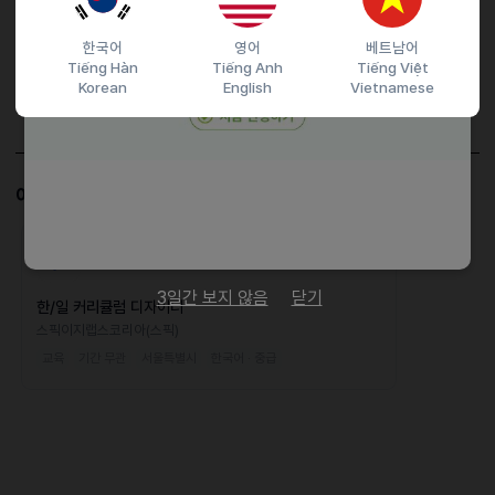
이력서조건
한국어
영어
베트남어
담당자 정보
Tiếng Hàn
Tiếng Anh
Tiếng Việt
이메일
Korean
English
Vietnamese
전화번호
비공개
이 공고와 비슷한 공고도 살펴보세요!
채용시까지
3일간 보지 않음
닫기
한/일 커리큘럼 디자이너
스픽이지랩스코리아(스픽)
교육
기간 무관
서울특별시
한국어 · 중급