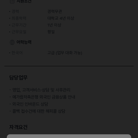
지원조건
경력
경력무관
최종학력
대학교 4년 이상
근무기간
1년 이상
근무요일
평일
어학능력
한국어
고급 (업무 대화 가능)
담당업무
- 영업, 고객서비스·상담 및 사후관리
- 예가람저축은행 외국인 금융상품 안내
- 외국인 인바운드 상담
- 콜백 접수건에 대한 해피콜 상담
자격요건