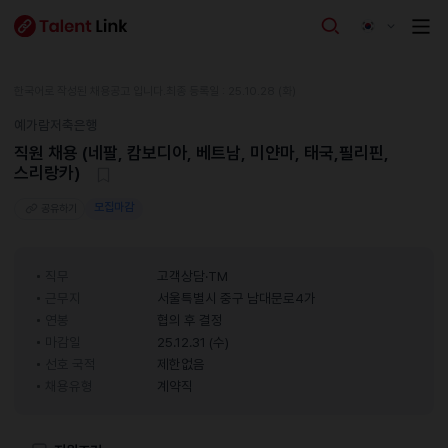
한국어로 작성된 채용공고 입니다.
최종 등록일 : 25.10.28 (화)
예가람저축은행
직원 채용 (네팔, 캄보디아, 베트남, 미얀마, 태국,필리핀,
스리랑카)
모집마감
공유하기
직무
고객상담·TM
근무지
서울특별시 중구 남대문로4가
연봉
협의 후 결정
마감일
25.12.31 (수)
선호 국적
제한없음
채용유형
계약직