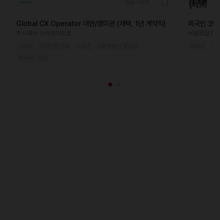
채용시까지
Global CX Operator 대만/영미권 (재택, 1년 계약직)
외국인 코디
주식회사 크리에이트립
서울원탑치
서비스
고객상담·TM
1~3년
서울특별시 강남구
서비스
고객
한국어 · 고급