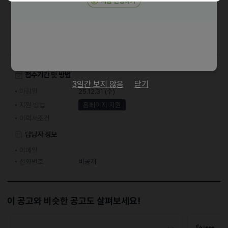
채용절차
서류전형 > 1차면접 > 2차면접 > 최종합격
접수기간 및 방법
3일간 보지 않음
닫기
마감일
25.12.31 (수)
지원 방법
홈페이지 지원
이력서조건
담당자 정보
이메일
전화번호
비공개
이 공고와 비슷한 공고도 살펴보세요!