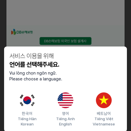
- 외국인 신용대출 취급 유경험자
- 네팔, 캄보디아, 베트남, 미얀마, 태국,필리핀, 스리랑카 (7개국)
- F2, F5, F6 비자 소유자 (귀화자 가능)
- 일반적인 의사소통 가능자(한국어)
- 한국어 능통자(외국인) 우대
- 금융업무 경력자 우대
- PC사용가능자(OA 포함) 우대
- 학사 (본국, 국내 포함) 우대
서비스 이용을 위해
국내 대학졸업(4년) 이상 신입 지원 가능
언어를 선택해주세요.
우대사항
Vui lòng chọn ngôn ngữ.
Please choose a language.
• 국내/외 여행에 결격사유가 없는 자
• 개인 신용상에 문제가 없는 자
• 피성년후견인, 피한정후견인, 피특정후견인 등 하등의 문제가 없는 자
• 남성의 경우 병역필자 또는 면제자
• 금고이상의 형 또는 선고유예를 받지 않은 자
한국어
영어
베트남어
• 보훈대상자 우대
Tiếng Hàn
Tiếng Anh
Tiếng Việt
• 금융권 경력자 우대
Korean
English
Vietnamese