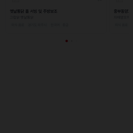
옛날통닭 홀 서빙 및 주방보조
중부동양꼬
그립닭 옛날통닭
자매양꼬치
외식·음료
경기도 파주시
한국어 · 중급
외식·음료