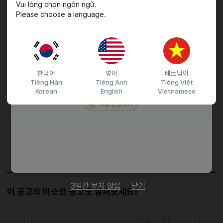
근무요일 : 주6일근무 / 주말하루근무 / 격주 토,일휴무
Vui lòng chọn ngôn ngữ.
Please choose a language.
근무시간 : 10:00 ~ 21:00
접수기간 및 방법
한국어
영어
베트남어
Tiếng Hàn
Tiếng Anh
Tiếng Việt
마감일
25.12.07 (일)
Korean
English
Vietnamese
지원 방법
이메일 지원
문자지원
이력서조건
담당자 정보
이메일
kim272727@naver.com
전화번호
01076808205
3일간 보지 않음
닫기
이 공고와 비슷한 공고도 살펴보세요!
D-17