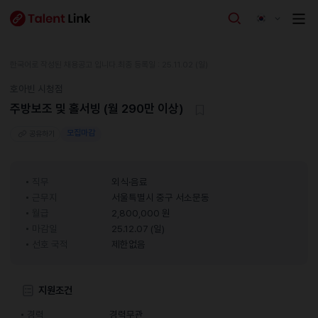
한국어로 작성된 채용공고 입니다.
최종 등록일 : 25.11.02 (일)
호아빈 시청점
주방보조 및 홀서빙 (월 290만 이상)
모집마감
공유하기
직무
외식·음료
근무지
서울특별시 중구 서소문동
월급
2,800,000 원
마감일
25.12.07 (일)
선호 국적
제한없음
지원조건
경력
경력무관