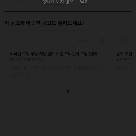
3일간 보지 않음
닫기
이 공고와 비슷한 공고도 살펴보세요!
채용시까지
외국인 고객 상담 지원·언어 지원 프리랜서 모집 (원격 가
광고 우편함
능)
공감탐정행정사사무소
율도광고기
마케팅 · 홍보 · 조사
서비스
번역 · 통역
서울특별시 종로구
서비스
경
한국어 · 초급