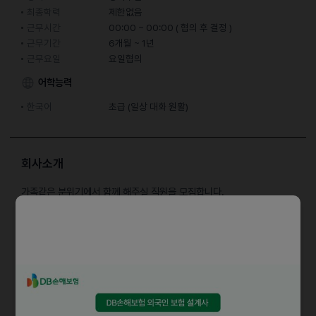
최종학력
제한없음
근무시간
00:00 ~ 00:00 ( 협의 후 결정 )
근무기간
6개월 ~ 1년
근무요일
요일협의
어학능력
한국어
초급 (일상 대화 원활)
회사소개
가족같은 분위기에서 함께 해주실 직원을 모집합니다.
친절함과 미소로 손님들에게 서비스를 제공할 수 있는 친절하고
착한분이시면 환영합니다.
직접 업무를 해보시면 진가를 알 수 있는 뉴라온스테이호텔에 관심이
있으시다면 지금 전화주세요.
담당업무