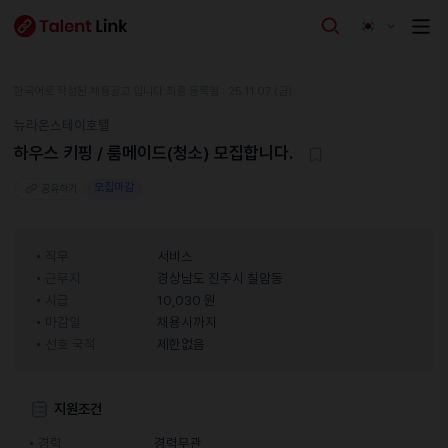
한국어로 작성된 채용공고 입니다.
최종 등록일 : 25.11.07 (금)
뉴라온스테이호텔
하우스 키핑 / 룸메이드(청소) 모집합니다.
모집마감
공유하기
직무
서비스
근무지
경상남도 진주시 칠암동
시급
10,030 원
마감일
채용시까지
선호 국적
제한없음
지원조건
경력
경력무관