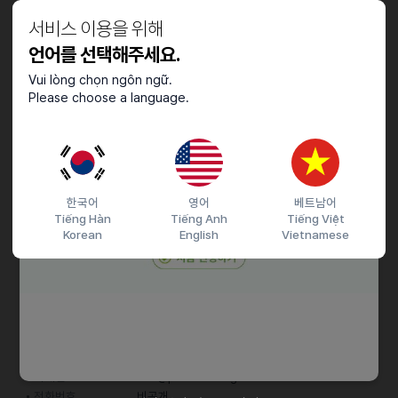
호텔 객실 청소 및 정비 (비품 관리)
서비스 이용을 위해
언어를 선택해주세요.
근로조건
Vui lòng chọn ngôn ngữ.
주5일 근무 (시간협의)
Please choose a language.
채용절차
이메일 지원 / 전화 후 방문 해주세요.
한국어
영어
베트남어
Tiếng Hàn
Tiếng Anh
Tiếng Việt
Korean
English
Vietnamese
접수기간 및 방법
마감일
채용시까지
지원 방법
이메일 지원
문자지원
이력서조건
담당자 정보
이메일
mst@primemanagement.co.kr
전화번호
비공개