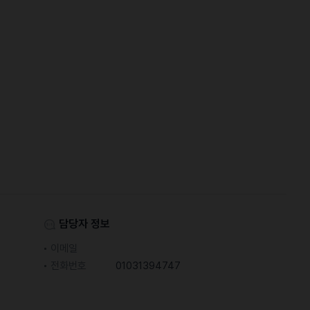
담당자 정보
이메일
전화번호
01031394747