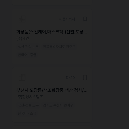
채용시까지
화장품(스킨케어,마스크팩 )선별,포장,
검사 사원 및 알바모집(초보가능)
(주)제인
생산·건설·노무
전북특별자치도 완주군
한국어 · 중급
D-20
부천시 도당동/색조화장품 생산 검사/2
교대/월평균280만원/초보가능/교포가
(주)정성시스템즈
능
생산·건설·노무
경기도 부천시 원미구
한국어 · 초급