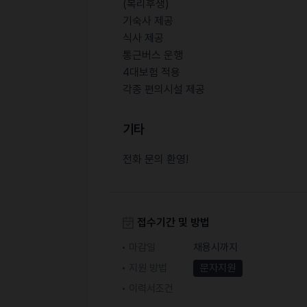
(복리후생)
기숙사 제공
식사 제공
통근버스 운행
4대보험 적용
각종 편의시설 제공
기타
전화 문의 환영!
접수기간 및 방법
마감일
채용시까지
지원 방법
문자지원
이력서조건