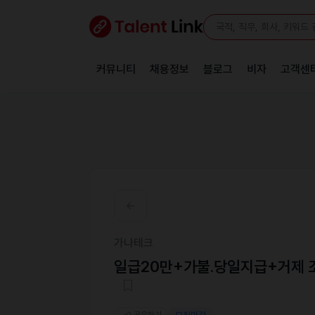
커뮤니티
채용정보
블로그
비자
고객센
가나테크
일급20만+가불.당일지급+거제 