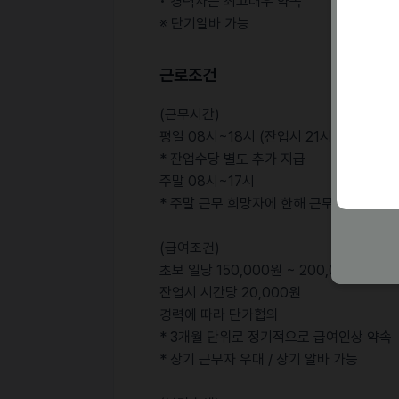
• 경력자는 최고대우 약속
※ 단기알바 가능
근로조건
(근무시간)
평일 08시~18시 (잔업시 21시)
* 잔업수당 별도 추가 지급
주말 08시~17시
* 주말 근무 희망자에 한해 근무
(급여조건)
초보 일당 150,000원 ~ 200,000원
잔업시 시간당 20,000원
경력에 따라 단가협의
* 3개월 단위로 정기적으로 급여인상 약속
* 장기 근무자 우대 / 장기 알바 가능