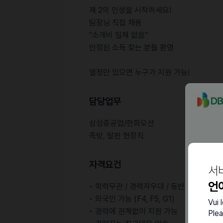
제 2의 인생을 시작하세요!
팀장님 직접 채용
"소개비 일체 없음"
안정된 소득 찾는 분들 환영
열정만 있으면 누구가 지원 가능!
담당업무
삼성중공업/한화오션
족방, 발판 현장직
자격요건
서
언
• 학력무관 / 경력자우대 / 동반입사 가능
• 외국인 가능 (F4, F5, G1)
Vui 
• 경력에 관계없이 지원 가능
Plea