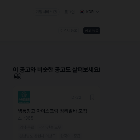
기업 서비스
로그인
KOR
이력서 등록
공고 등록
)
이 공고와 비슷한 공고도 살펴보세요!
D-22
냉동창고 아이스크림 정리알바 모집
스낵365
외식·음료
생산·건설·노무
경상남도 창원시 의창구
한국어 · 중급