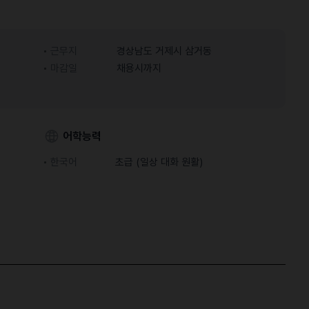
근무지
경상남도 거제시 삼거동
마감일
채용시까지
어학능력
한국어
초급 (일상 대화 원활)