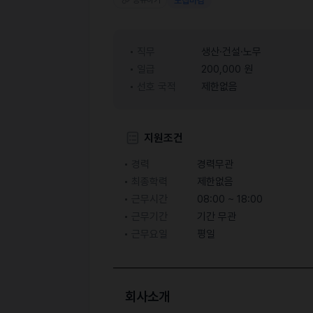
공유하기
모집마감
직무
생산·건설·노무
일급
200,000 원
선호 국적
제한없음
지원조건
경력
경력무관
최종학력
제한없음
근무시간
08:00 ~ 18:00
근무기간
기간 무관
근무요일
평일
회사소개