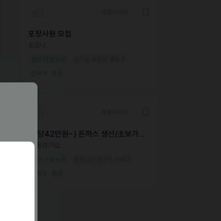
채용시까지
포장사원 모집
심포니
생산·건설·노무
경기도 수원시 영통구
한국어 · 중급
채용시까지
(수당42만원~) 돈까스 생산/초보가능/
쉬운업무/외국인가능
㈜울림기업
생산·건설·노무
충청남도 천안시 서북구
한국어 · 중급