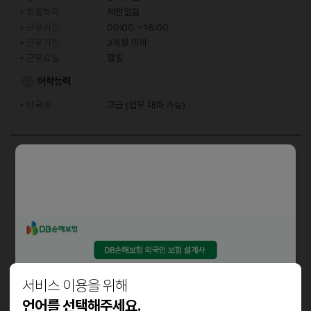
최종학력
제한없음
근무시간
09:00 ~ 18:00
근무기간
3개월 이하
근무요일
평일
어학능력
한국어
고급 (업무 대화 가능)
담당업무
의류 부자재 관련 사무 보조 업무
자격요건
컴퓨터 활용 가능자
서비스 이용을 위해
우대사항
언어를 선택해주세요.