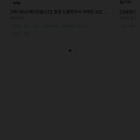
[메디큐브/에이프릴스킨] 홍콩 인플루언서 마케팅 보조 파
[금융권/오
트타이머
직원 채용
에이피알
전북은행 안
마케팅 · 홍보 · 조사
사무·회계
서울특별시 송파구
사무·회계
한국어 · 중급