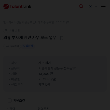
한국어로 작성된 채용공고 입니다.
최종 등록일 : 25.11.11 (화)
(주)브래니티
의류 부자재 관련 사무 보조 업무
모집마감
공유하기
직무
사무·회계
근무지
서울특별시 성동구 성수동1가
시급
13,000 원
마감일
25.11.30 (일)
선호 국적
제한없음
지원조건
경력
경력무관