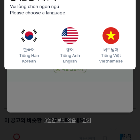
영어 및 중국어 가능자
Vui lòng chọn ngôn ngữ.
자소사 200자 이상
Please choose a language.
관련 자격증 소지자
접수기간 및 방법
한국어
영어
베트남어
마감일
25.11.30 (일)
Tiếng Hàn
Tiếng Anh
Tiếng Việt
Korean
English
Vietnamese
지원 방법
간편 입사 지원
이력서조건
담당자 정보
이메일
전화번호
비공개
이 공고와 비슷한 공고도 살펴보세요!
3일간 보지 않음
닫기
채용시까지