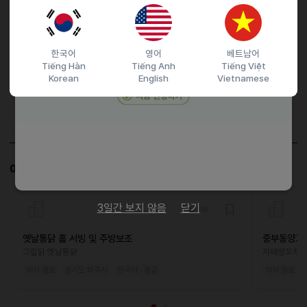
마감일
25.12.21 (일)
지원 방법
문자지원
한국어
영어
베트남어
이력서조건
Tiếng Hàn
Tiếng Anh
Tiếng Việt
Korean
English
Vietnamese
담당자 정보
이메일
전화번호
01044003414
이 공고와 비슷한 공고도 살펴보세요!
3일간 보지 않음
닫기
D-16
옛날통닭 홀 서빙 및 주방보조
중부동양꼬
그립닭 옛날통닭
자매양꼬치
외식·음료
경기도 파주시
한국어 · 중급
외식·음료