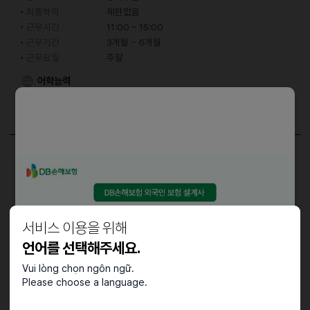
최종학력
제한없음
근무시간
11:00 ~ 15:00
근무기간
3개월 ~ 6개월
근무요일
주말
어학능력
한국어
입문 (간단한 대화 가능)
담당업무
홀 서빙
우대사항
서비스 이용을 위해
언어를 선택해주세요.
외국인 유학생 환영
Vui lòng chọn ngôn ngữ.
Please choose a language.
접수기간 및 방법