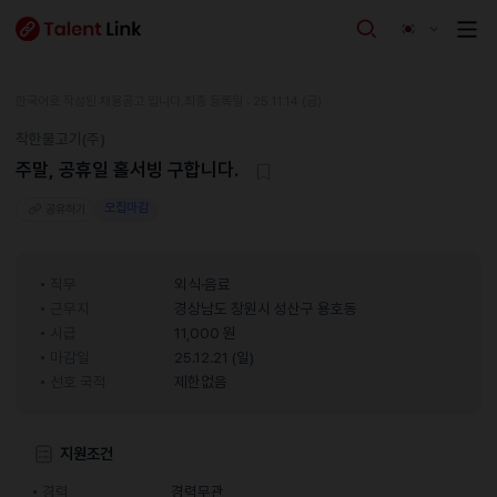
한국어로 작성된 채용공고 입니다.
최종 등록일 : 25.11.14 (금)
착한물고기(주)
주말, 공휴일 홀서빙 구합니다.
모집마감
공유하기
직무
외식·음료
근무지
경상남도 창원시 성산구 용호동
시급
11,000 원
마감일
25.12.21 (일)
선호 국적
제한없음
지원조건
경력
경력무관