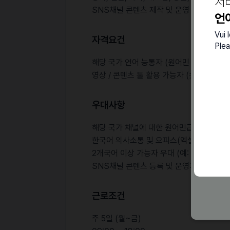
서
SNS채널 콘텐츠 제작 및 운영 관리
언
Vui 
자격요건
Plea
해당 국가 언어 능통자 (원어민 수준)
영상 / 콘텐츠 툴 활용 가능자 (숏츠, 릴스 
우대사항
해당 국가 채널에 대한 원어민급 언어, 번역
한국어 의사소통 및 오피스(엑셀, 워드 등)
2개국어 이상 가능자 우대 (예: 중국+일본어
SNS채널 콘텐츠 등록 및 운영가능자
근로조건
주 5일 (월~금)