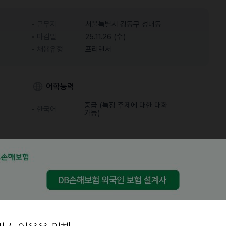
근무지
서울특별시 강동구 성내동
마감일
25.11.26 (수)
채용유형
프리랜서
어학능력
중급 (특정 주제에 대한 대화
한국어
가능)