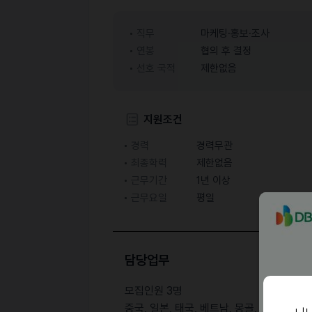
직무
마케팅·홍보·조사
연봉
협의 후 결정
선호 국적
제한없음
지원조건
경력
경력무관
최종학력
제한없음
근무기간
1년 이상
근무요일
평일
담당업무
모집인원 3명
중국, 일본, 태국, 베트남, 몽골, 러시아