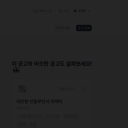
기업 서비스
로그인
KOR
이력서 등록
공고 등록
)
이 공고와 비슷한 공고도 살펴보세요!
채용시까지
대만향 인플루언서 마케터
네오커스
마케팅·홍보·조사
기간 무관
서울특별시
한국어 · 중급