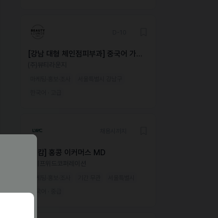
D-10
[강남 대형 체인점피부과] 중국어 가능
해외 마케터 모집
(주)뷰티라운지
마케팅·홍보·조사
서울특별시 강남구
한국어 · 고급
채용시까지
[피캄] 홍콩 이커머스 MD
라이프위드코퍼레이션
마케팅·홍보·조사
기간 무관
서울특별시
한국어 · 중급