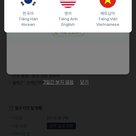
• 포트폴리오 제출하신 분을 우대해요
한국어
영어
베트남어
Tiếng Hàn
Tiếng Anh
Tiếng Việt
기타
Korean
English
Vietnamese
• 급여제도 : 상여금, 장기근속자 포상, 성과급, 인센티브제, 퇴직연금,
4대 보험, 퇴직금
• 조직 문화 : 자유로운 연차사용, 수평적 조직문화, 캐주얼데이,
야근강요 안함, 자유복장, 칼퇴근 보장
• 리프레시 : 연차, 반차, 근로자의날 휴무, 남성출산휴가, 공휴일 휴무,
산전 후 휴가
• 근무 환경 : 최고 성능 컴퓨터
3일간 보지 않음
닫기
• 출퇴근 : 탄력근무제
접수기간 및 방법
마감일
25.12.18 (목)
지원 방법
간편 입사 지원
이력서조건