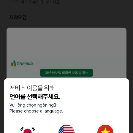
• 고객 피드백 수집 및 분석해요
자격요건
• 중국어 능통자 필수예요
• 한국어 소통이 원할해요 (TOPIK 5급 이상)
• 중국 SNS에 관심이 많고 각 플랫폼의 트렌드를 파악하신 분이 좋아요
• 창의적인 콘텐츠 기획 가능해요
• 디지털 마케팅 지식 보유해요
• 팀워크와 커뮤니케이션 능력 중요해요
우대사항
서비스 이용을 위해
• 중국 SNS(샤오홍슈, 도우인 등) 체험단 관리 경험 있으신 분 우대해요
언어를 선택해주세요.
• 샤오홍슈/도우인 등 SNS 개인 채널을 활발히 운영하고 있으신 분
우대해요 (채널 링크 제출 필요해요)
Vui lòng chọn ngôn ngữ.
Please choose a language.
• 광고 기획사 근무 경험 있어요
• 데이터 분석 능력 뛰어나요
• 일러스트레이터/포토샵 등 디자인 툴 활용 가능해요
• 영상 편집 가능해요