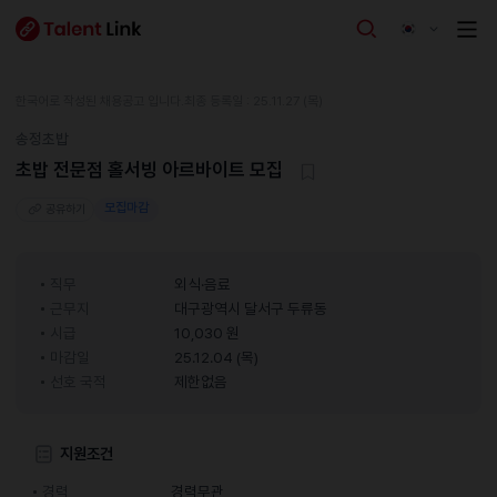
한국어로 작성된 채용공고 입니다.
최종 등록일 : 25.11.27 (목)
송정초밥
초밥 전문점 홀서빙 아르바이트 모집
모집마감
공유하기
직무
외식·음료
근무지
대구광역시 달서구 두류동
시급
10,030 원
마감일
25.12.04 (목)
선호 국적
제한없음
지원조건
경력
경력무관