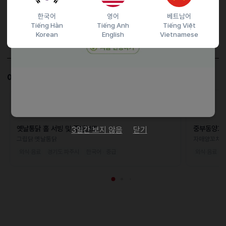
담당자 정보
한국어
영어
베트남어
Tiếng Hàn
Tiếng Anh
Tiếng Việt
이메일
Korean
English
Vietnamese
전화번호
01035014015
이 공고와 비슷한 공고도 살펴보세요!
D-17
옛날통닭 홀 서빙 및 주방보조
중부동양꼬
3일간 보지 않음
닫기
그립닭 옛날통닭
자매양꼬치
외식·음료
경기도 파주시
한국어 · 중급
외식·음료