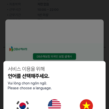
최종학력
제한없음
근무시간
10:00 ~ 22:00
근무기간
1년 이상
근무요일
평일
어학능력
한국어
중급 (특정 주제에 대한 대화 가능)
담당업무
홀서빙
서비스 이용을 위해
언어를 선택해주세요.
Vui lòng chọn ngôn ngữ.
접수기간 및 방법
Please choose a language.
마감일
25.12.04 (목)
지원 방법
문자지원
이력서조건